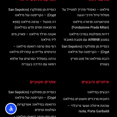
מילאנו – נאפולי מדריך למטייל על
כנסיית סן ספולקרו (San Sepolcro
מסלול טיול ודרכי הגעה
Crypt) – הקריפטה של מילאנו
פונדאציונה פראדה מילאנו
דה מונטל – טרמה מילאנו (ספא
(Fondazione Prada Milan)
מרחצאות חמים חדש במילאנו)
דירות מומלצות במרכז מילאנו
אקווה וורלד מילאנו – פארק מים
בסגנון AIRBNB עם מטבח מאובזר
ליד מילאנו
כנסיית סן ספולקרו (San Sepolcro
רוף טופ טרסה דואומו מילאנו –
Crypt) – הקריפטה של מילאנו
כרטיסים עליית גג קתדרלת מילאנו
רכבת ממילאנו אל סנט מוריץ
נהיגה במסלול המרוצים של אלפא
בשוויץ
רומאו עם הדרכה בעברית
איזורים ורובעים
אתרים חשובים
רובעים במילאנו
כנסיית סן ספולקרו (San Sepolcro
Crypt) – הקריפטה של מילאנו
רחובות מרכזיים וחשובים במילאנו
הדואומו במילאנו: אטרקציות,
שכונת איזולה ושער גריבלדי –
המלצות וטיפים
Isola, Porta Garibaldi
רוף טופ טרסה דואומו מילאנו –