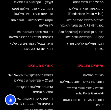
מסלול טיול ודרכי הגעה
Crypt) – הקריפטה של מילאנו
פונדאציונה פראדה מילאנו
דה מונטל – טרמה מילאנו (ספא
(Fondazione Prada Milan)
מרחצאות חמים חדש במילאנו)
דירות מומלצות במרכז מילאנו
אקווה וורלד מילאנו – פארק מים
בסגנון AIRBNB עם מטבח מאובזר
ליד מילאנו
כנסיית סן ספולקרו (San Sepolcro
רוף טופ טרסה דואומו מילאנו –
Crypt) – הקריפטה של מילאנו
כרטיסים עליית גג קתדרלת מילאנו
רכבת ממילאנו אל סנט מוריץ
נהיגה במסלול המרוצים של אלפא
בשוויץ
רומאו עם הדרכה בעברית
איזורים ורובעים
אתרים חשובים
רובעים במילאנו
כנסיית סן ספולקרו (San Sepolcro
Crypt) – הקריפטה של מילאנו
רחובות מרכזיים וחשובים במילאנו
הדואומו במילאנו: אטרקציות,
שכונת איזולה ושער גריבלדי –
המלצות וטיפים
Isola, Porta Garibaldi
רוף טופ טרסה דואומו מילאנו –
רחוב פורטה ונציה ורחוב בואנוס
כרטיסים עליית גג קתדרלת מילאנו
איירס
סיורים בעברית במילאנו