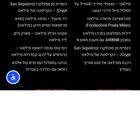
מילאנו – נאפולי מדריך למטייל על
כנסיית סן ספולקרו (San Sepolcro
מסלול טיול ודרכי הגעה
Crypt) – הקריפטה של מילאנו
פונדאציונה פראדה מילאנו
דה מונטל – טרמה מילאנו (ספא
(Fondazione Prada Milan)
מרחצאות חמים חדש במילאנו)
דירות מומלצות במרכז מילאנו
אקווה וורלד מילאנו – פארק מים
בסגנון AIRBNB עם מטבח מאובזר
ליד מילאנו
כנסיית סן ספולקרו (San Sepolcro
רוף טופ טרסה דואומו מילאנו –
Crypt) – הקריפטה של מילאנו
כרטיסים עליית גג קתדרלת מילאנו
רכבת ממילאנו אל סנט מוריץ
נהיגה במסלול המרוצים של אלפא
בשוויץ
רומאו עם הדרכה בעברית
איזורים ורובעים
אתרים חשובים
רובעים במילאנו
כנסיית סן ספולקרו (San Sepolcro
Crypt) – הקריפטה של מילאנו
רחובות מרכזיים וחשובים במילאנו
הדואומו במילאנו: אטרקציות,
שכונת איזולה ושער גריבלדי –
המלצות וטיפים
Isola, Porta Garibaldi
רוף טופ טרסה דואומו מילאנו –
רחוב פורטה ונציה ורחוב בואנוס
כרטיסים עליית גג קתדרלת מילאנו