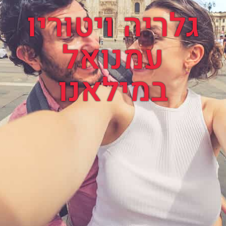
גלריה ויטוריו
עמנואל
במילאנו