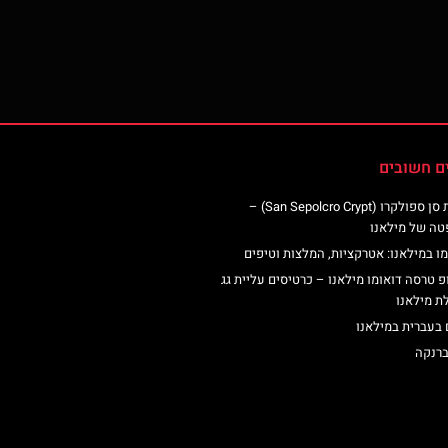
ם חשובים
כנסיית סן ספולקרו (San Sepolcro Crypt) –
טה של מילאנו
ו במילאנו: אטרקציות, המלצות וטיפים
פ טרסה דואומו מילאנו – כרטיסים עליית גג
ת מילאנו
 בעברית במילאנו
ברנקה