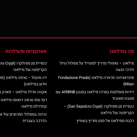
מה במילאנו
אטרקציות ופעילויות
מילאנו – נאפולי מדריך למטייל על מסלול טיול
ודרכי הגעה
הקריפטה של מילאנו
פונדאציונה פראדה מילאנו (Fondazione Prada
דה מונטל – טרמה מילאנו (ס
Milan)
חדש במילאנו)
דירות מומלצות במרכז מילאנו בסגנון AIRBNB עם
אקווה וורלד מילאנו – פארק מ
מטבח מאובזר
רוף טופ טרסה דואומו מילאנו 
כנסיית סן ספולקרו (San Sepolcro Crypt) –
קתדרלת מילאנו
הקריפטה של מילאנו
נהיגה במסלול המרוצים של א
רכבת ממילאנו אל סנט מוריץ בשוויץ
הדרכה בעברית