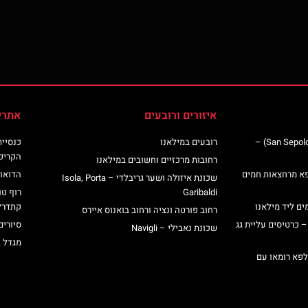
איזורים ורובעים
אתרי
כנסיית סן ספולקרו (San Sepolcro Crypt) –
רובעים במילאנו
הקריפ
רחובות מרכזיים וחשובים במילאנו
פא מרחצאות חמים
הדואומ
שכונת איזולה ושער גריבלדי – Isola, Porta
Garibaldi
רוף טו
ים ליד מילאנו
קתדרל
רחוב פורטה ונציה ורחוב בואנוס איירס
– כרטיסים עליית גג
סיורים
שכונת נאבילי – Navigli
מגדל 
לפא רומאו עם