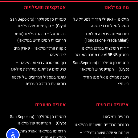
מה במילאנו
אטרקציות ופעילויות
מילאנו – נאפולי מדריך למטייל על
כנסיית סן ספולקרו (San Sepolcro
מסלול טיול ודרכי הגעה
Crypt) – הקריפטה של מילאנו
פונדאציונה פראדה מילאנו
דה מונטל – טרמה מילאנו (ספא
(Fondazione Prada Milan)
מרחצאות חמים חדש במילאנו)
דירות מומלצות במרכז מילאנו
אקווה וורלד מילאנו – פארק מים
בסגנון AIRBNB עם מטבח מאובזר
ליד מילאנו
כנסיית סן ספולקרו (San Sepolcro
רוף טופ טרסה דואומו מילאנו –
Crypt) – הקריפטה של מילאנו
כרטיסים עליית גג קתדרלת מילאנו
רכבת ממילאנו אל סנט מוריץ
נהיגה במסלול המרוצים של אלפא
בשוויץ
רומאו עם הדרכה בעברית
איזורים ורובעים
אתרים חשובים
רובעים במילאנו
כנסיית סן ספולקרו (San Sepolcro
Crypt) – הקריפטה של מילאנו
רחובות מרכזיים וחשובים במילאנו
הדואומו במילאנו: אטרקציות,
שכונת איזולה ושער גריבלדי –
המלצות וטיפים