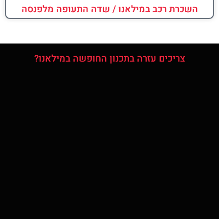
השכרת רכב במילאנו / שדה התעופה מלפנסה
צריכים עזרה בתכנון החופשה במילאנו?