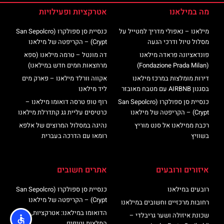
מה במילאנו
אטרקציות ופעילויות
מילאנו – נאפולי מדריך למטייל על
כנסיית סן ספולקרו (San Sepolcro
מסלול טיול ודרכי הגעה
Crypt) – הקריפטה של מילאנו
פונדאציונה פראדה מילאנו
דה מונטל – טרמה מילאנו (ספא
(Fondazione Prada Milan)
מרחצאות חמים חדש במילאנו)
דירות מומלצות במרכז מילאנו
אקווה וורלד מילאנו – פארק מים
בסגנון AIRBNB עם מטבח מאובזר
ליד מילאנו
כנסיית סן ספולקרו (San Sepolcro
רוף טופ טרסה דואומו מילאנו –
Crypt) – הקריפטה של מילאנו
כרטיסים עליית גג קתדרלת מילאנו
רכבת ממילאנו אל סנט מוריץ
נהיגה במסלול המרוצים של אלפא
בשוויץ
רומאו עם הדרכה בעברית
איזורים ורובעים
אתרים חשובים
רובעים במילאנו
כנסיית סן ספולקרו (San Sepolcro
Crypt) – הקריפטה של מילאנו
רחובות מרכזיים וחשובים במילאנו
הדואומו במילאנו: אטרקציות,
שכונת איזולה ושער גריבלדי –
המלצות וטיפים