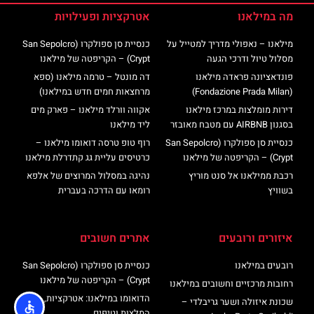
מה במילאנו
אטרקציות ופעילויות
מילאנו – נאפולי מדריך למטייל על
כנסיית סן ספולקרו (San Sepolcro
מסלול טיול ודרכי הגעה
Crypt) – הקריפטה של מילאנו
פונדאציונה פראדה מילאנו
דה מונטל – טרמה מילאנו (ספא
(Fondazione Prada Milan)
מרחצאות חמים חדש במילאנו)
דירות מומלצות במרכז מילאנו
אקווה וורלד מילאנו – פארק מים
בסגנון AIRBNB עם מטבח מאובזר
ליד מילאנו
כנסיית סן ספולקרו (San Sepolcro
רוף טופ טרסה דואומו מילאנו –
Crypt) – הקריפטה של מילאנו
כרטיסים עליית גג קתדרלת מילאנו
רכבת ממילאנו אל סנט מוריץ
נהיגה במסלול המרוצים של אלפא
בשוויץ
רומאו עם הדרכה בעברית
איזורים ורובעים
אתרים חשובים
רובעים במילאנו
כנסיית סן ספולקרו (San Sepolcro
Crypt) – הקריפטה של מילאנו
רחובות מרכזיים וחשובים במילאנו
הדואומו במילאנו: אטרקציות,
שכונת איזולה ושער גריבלדי –
המלצות וטיפים