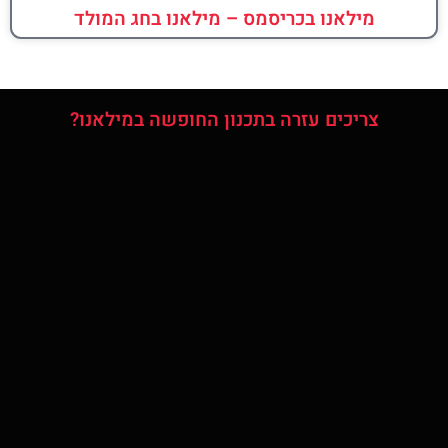
מילאנו בכריסמס – מילאנו בחג המולד
צריכים עזרה בתכנון החופשה במילאנו?