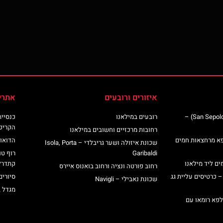
איזורים ורובעים
אתרי
כנסיית סן ספולקרו (San Sepolcro Crypt) –
רובעים במילאנו
הקריפ
רחובות מרכזיים וחשובים במילאנו
פא מרחצאות חמים
הדואומ
שכונת איזולה ושער גריבלדי – Isola, Porta
Garibaldi
רוף טו
ים ליד מילאנו
קתדרל
רחוב פורטה ונציה ורחוב בואנוס איירס
– כרטיסים עליית גג
סיורים
שכונת נאבילי – Navigli
מגדל 
לפא רומאו עם