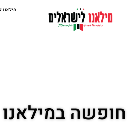
מילאנו ל
חופשה במילאנו 