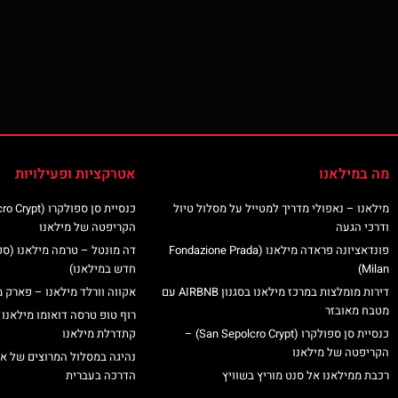
מה במילאנו
אטרקציות ופעילויות
מילאנו – נאפולי מדריך למטייל על מסלול טיול
ודרכי הגעה
הקריפטה של מילאנו
פונדאציונה פראדה מילאנו (Fondazione Prada
דה מונטל – טרמה מילאנו (ס
Milan)
חדש במילאנו)
דירות מומלצות במרכז מילאנו בסגנון AIRBNB עם
אקווה וורלד מילאנו – פארק מ
מטבח מאובזר
רוף טופ טרסה דואומו מילאנו 
כנסיית סן ספולקרו (San Sepolcro Crypt) –
קתדרלת מילאנו
הקריפטה של מילאנו
נהיגה במסלול המרוצים של א
רכבת ממילאנו אל סנט מוריץ בשוויץ
הדרכה בעברית