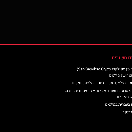
ם חשובים
כנסיית סן ספולקרו (San Sepolcro Crypt) –
טה של מילאנו
ו במילאנו: אטרקציות, המלצות וטיפים
פ טרסה דואומו מילאנו – כרטיסים עליית גג
ת מילאנו
 בעברית במילאנו
ברנקה