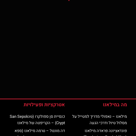
מה במילאנו
אטרקציות ופעילויות
מילאנו – נאפולי מדריך למטייל על
כנסיית סן ספולקרו (San Sepolcro
מסלול טיול ודרכי הגעה
Crypt) – הקריפטה של מילאנו
פונדאציונה פראדה מילאנו
דה מונטל – טרמה מילאנו (ספא