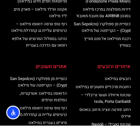
(Fondazione Prada Milan)
מרחצאות חמים חדש במילאנו)
דירות מומלצות במרכז מילאנו
אקווה וורלד מילאנו – פארק מים
בסגנון AIRBNB עם מטבח מאובזר
ליד מילאנו
כנסיית סן ספולקרו (San Sepolcro
רוף טופ טרסה דואומו מילאנו –
Crypt) – הקריפטה של מילאנו
כרטיסים עליית גג קתדרלת מילאנו
רכבת ממילאנו אל סנט מוריץ
נהיגה במסלול המרוצים של אלפא
בשוויץ
רומאו עם הדרכה בעברית
איזורים ורובעים
אתרים חשובים
רובעים במילאנו
כנסיית סן ספולקרו (San Sepolcro
Crypt) – הקריפטה של מילאנו
רחובות מרכזיים וחשובים במילאנו
הדואומו במילאנו: אטרקציות,
שכונת איזולה ושער גריבלדי –
המלצות וטיפים
Isola, Porta Garibaldi
רוף טופ טרסה דואומו מילאנו –
רחוב פורטה ונציה ורחוב בואנוס
כרטיסים עליית גג קתדרלת מילאנו
איירס
סיורים בעברית במילאנו
שכונת נאבילי – Navigli
מגדל ברנקה