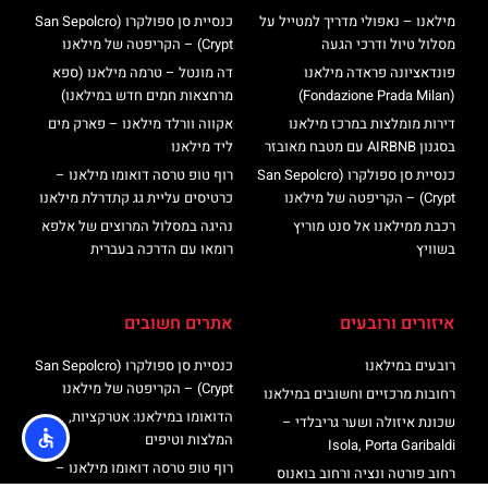
מילאנו – נאפולי מדריך למטייל על
כנסיית סן ספולקרו (San Sepolcro
מסלול טיול ודרכי הגעה
Crypt) – הקריפטה של מילאנו
פונדאציונה פראדה מילאנו
דה מונטל – טרמה מילאנו (ספא
(Fondazione Prada Milan)
מרחצאות חמים חדש במילאנו)
דירות מומלצות במרכז מילאנו
אקווה וורלד מילאנו – פארק מים
בסגנון AIRBNB עם מטבח מאובזר
ליד מילאנו
כנסיית סן ספולקרו (San Sepolcro
רוף טופ טרסה דואומו מילאנו –
Crypt) – הקריפטה של מילאנו
כרטיסים עליית גג קתדרלת מילאנו
רכבת ממילאנו אל סנט מוריץ
נהיגה במסלול המרוצים של אלפא
בשוויץ
רומאו עם הדרכה בעברית
איזורים ורובעים
אתרים חשובים
רובעים במילאנו
כנסיית סן ספולקרו (San Sepolcro
Crypt) – הקריפטה של מילאנו
רחובות מרכזיים וחשובים במילאנו
הדואומו במילאנו: אטרקציות,
שכונת איזולה ושער גריבלדי –
המלצות וטיפים
Isola, Porta Garibaldi
רוף טופ טרסה דואומו מילאנו –
רחוב פורטה ונציה ורחוב בואנוס