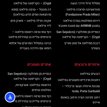
מסלול טיול ודרכי הגעה
Crypt) – הקריפטה של מילאנו
פונדאציונה פראדה מילאנו
דה מונטל – טרמה מילאנו (ספא
(Fondazione Prada Milan)
מרחצאות חמים חדש במילאנו)
דירות מומלצות במרכז מילאנו
אקווה וורלד מילאנו – פארק מים
בסגנון AIRBNB עם מטבח מאובזר
ליד מילאנו
כנסיית סן ספולקרו (San Sepolcro
רוף טופ טרסה דואומו מילאנו –
Crypt) – הקריפטה של מילאנו
כרטיסים עליית גג קתדרלת מילאנו
רכבת ממילאנו אל סנט מוריץ
נהיגה במסלול המרוצים של אלפא
בשוויץ
רומאו עם הדרכה בעברית
איזורים ורובעים
אתרים חשובים
רובעים במילאנו
כנסיית סן ספולקרו (San Sepolcro
Crypt) – הקריפטה של מילאנו
רחובות מרכזיים וחשובים במילאנו
הדואומו במילאנו: אטרקציות,
שכונת איזולה ושער גריבלדי –
המלצות וטיפים
Isola, Porta Garibaldi
רוף טופ טרסה דואומו מילאנו –
רחוב פורטה ונציה ורחוב בואנוס
כרטיסים עליית גג קתדרלת מילאנו
איירס