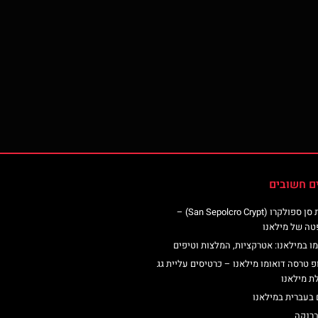
ם חשובים
כנסיית סן ספולקרו (San Sepolcro Crypt) –
טה של מילאנו
ו במילאנו: אטרקציות, המלצות וטיפים
פ טרסה דואומו מילאנו – כרטיסים עליית גג
ת מילאנו
 בעברית במילאנו
ברנקה