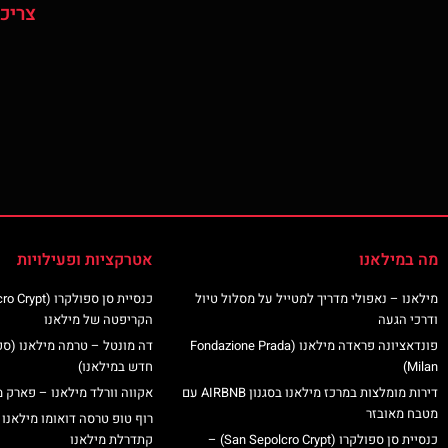
צריכי
מה במילאנו
אטרקציות ופעילויות
מילאנו – נאפולי מדריך למטייל על מסלול טיול
ודרכי הגעה
הקריפטה של מילאנו
פונדאציונה פראדה מילאנו (Fondazione Prada
דה מונטל – טרמה מילאנו (ס
Milan)
חדש במילאנו)
דירות מומלצות במרכז מילאנו בסגנון AIRBNB עם
אקווה וורלד מילאנו – פארק מ
מטבח מאובזר
רוף טופ טרסה דואומו מילאנו 
כנסיית סן ספולקרו (San Sepolcro Crypt) –
קתדרלת מילאנו