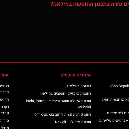
ם עזרה בתכנון החופשה במילאנו?
איזורים ורובעים
אתרי
כנסיית סן ספולקרו (San Sepolcro Crypt) –
רובעים במילאנו
הקריפ
רחובות מרכזיים וחשובים במילאנו
פא מרחצאות חמים
הדואומ
שכונת איזולה ושער גריבלדי – Isola, Porta
Garibaldi
רוף טו
ים ליד מילאנו
קתדרל
רחוב פורטה ונציה ורחוב בואנוס איירס
– כרטיסים עליית גג
סיורים
שכונת נאבילי – Navigli
מגדל 