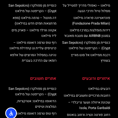
מילאנו – נאפולי מדריך למטייל על
כנסיית סן ספולקרו (San Sepolcro
מסלול טיול ודרכי הגעה
Crypt) – הקריפטה של מילאנו
פונדאציונה פראדה מילאנו
דה מונטל – טרמה מילאנו (ספא
(Fondazione Prada Milan)
מרחצאות חמים חדש במילאנו)
דירות מומלצות במרכז מילאנו
אקווה וורלד מילאנו – פארק מים
בסגנון AIRBNB עם מטבח מאובזר
ליד מילאנו
כנסיית סן ספולקרו (San Sepolcro
רוף טופ טרסה דואומו מילאנו –
Crypt) – הקריפטה של מילאנו
כרטיסים עליית גג קתדרלת מילאנו
רכבת ממילאנו אל סנט מוריץ
נהיגה במסלול המרוצים של אלפא
בשוויץ
רומאו עם הדרכה בעברית
איזורים ורובעים
אתרים חשובים
רובעים במילאנו
כנסיית סן ספולקרו (San Sepolcro
Crypt) – הקריפטה של מילאנו
רחובות מרכזיים וחשובים במילאנו
הדואומו במילאנו: אטרקציות,
שכונת איזולה ושער גריבלדי –
המלצות וטיפים
Isola, Porta Garibaldi
רוף טופ טרסה דואומו מילאנו –
רחוב פורטה ונציה ורחוב בואנוס