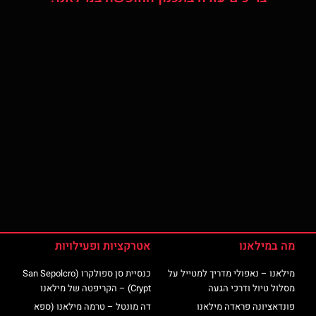
מה במילאנו
אטרקציות ופעילויות
מילאנו – נאפולי מדריך למטייל על
כנסיית סן ספולקרו (San Sepolcro
מסלול טיול ודרכי הגעה
Crypt) – הקריפטה של מילאנו
פונדאציונה פראדה מילאנו
דה מונטל – טרמה מילאנו (ספא