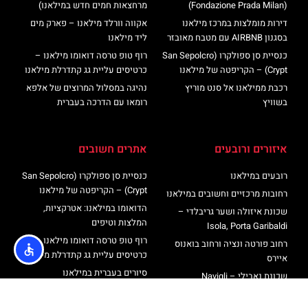
(Fondazione Prada Milan)
מרחצאות חמים חדש במילאנו)
דירות מומלצות במרכז מילאנו
אקווה וורלד מילאנו – פארק מים
בסגנון AIRBNB עם מטבח מאובזר
ליד מילאנו
כנסיית סן ספולקרו (San Sepolcro
רוף טופ טרסה דואומו מילאנו –
Crypt) – הקריפטה של מילאנו
כרטיסים עליית גג קתדרלת מילאנו
רכבת ממילאנו אל סנט מוריץ
נהיגה במסלול המרוצים של אלפא
בשוויץ
רומאו עם הדרכה בעברית
איזורים ורובעים
אתרים חשובים
רובעים במילאנו
כנסיית סן ספולקרו (San Sepolcro
Crypt) – הקריפטה של מילאנו
רחובות מרכזיים וחשובים במילאנו
הדואומו במילאנו: אטרקציות,
שכונת איזולה ושער גריבלדי –
המלצות וטיפים
Isola, Porta Garibaldi
רוף טופ טרסה דואומו מילאנו –
רחוב פורטה ונציה ורחוב בואנוס
כרטיסים עליית גג קתדרלת מילאנו
איירס
סיורים בעברית במילאנו
שכונת נאבילי – Navigli
מגדל ברנקה