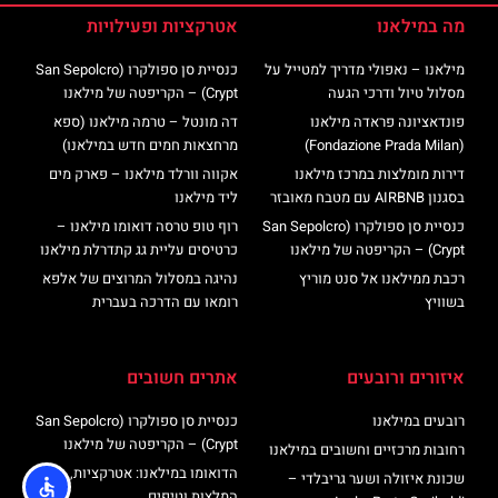
מה במילאנו
אטרקציות ופעילויות
מילאנו – נאפולי מדריך למטייל על
כנסיית סן ספולקרו (San Sepolcro
מסלול טיול ודרכי הגעה
Crypt) – הקריפטה של מילאנו
פונדאציונה פראדה מילאנו
דה מונטל – טרמה מילאנו (ספא
(Fondazione Prada Milan)
מרחצאות חמים חדש במילאנו)
דירות מומלצות במרכז מילאנו
אקווה וורלד מילאנו – פארק מים
בסגנון AIRBNB עם מטבח מאובזר
ליד מילאנו
כנסיית סן ספולקרו (San Sepolcro
רוף טופ טרסה דואומו מילאנו –
Crypt) – הקריפטה של מילאנו
כרטיסים עליית גג קתדרלת מילאנו
רכבת ממילאנו אל סנט מוריץ
נהיגה במסלול המרוצים של אלפא
בשוויץ
רומאו עם הדרכה בעברית
איזורים ורובעים
אתרים חשובים
רובעים במילאנו
כנסיית סן ספולקרו (San Sepolcro
Crypt) – הקריפטה של מילאנו
רחובות מרכזיים וחשובים במילאנו
הדואומו במילאנו: אטרקציות,
שכונת איזולה ושער גריבלדי –
המלצות וטיפים