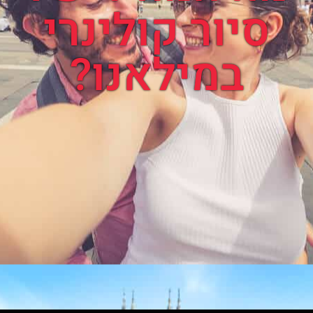
סיור קולינרי
במילאנו?