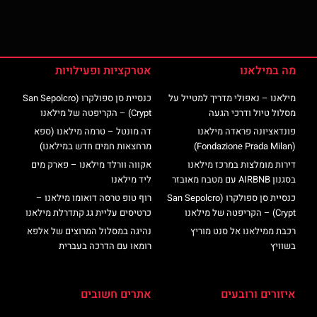
מה במילאנו
אטרקציות ופעילויות
מילאנו – נאפולי מדריך למטייל על
כנסיית סן ספולקרו (San Sepolcro
מסלול טיול ודרכי הגעה
Crypt) – הקריפטה של מילאנו
פונדאציונה פראדה מילאנו
דה מונטל – טרמה מילאנו (ספא
(Fondazione Prada Milan)
מרחצאות חמים חדש במילאנו)
דירות מומלצות במרכז מילאנו
אקווה וורלד מילאנו – פארק מים
בסגנון AIRBNB עם מטבח מאובזר
ליד מילאנו
כנסיית סן ספולקרו (San Sepolcro
רוף טופ טרסה דואומו מילאנו –
Crypt) – הקריפטה של מילאנו
כרטיסים עליית גג קתדרלת מילאנו
רכבת ממילאנו אל סנט מוריץ
נהיגה במסלול המרוצים של אלפא
בשוויץ
רומאו עם הדרכה בעברית
איזורים ורובעים
אתרים חשובים