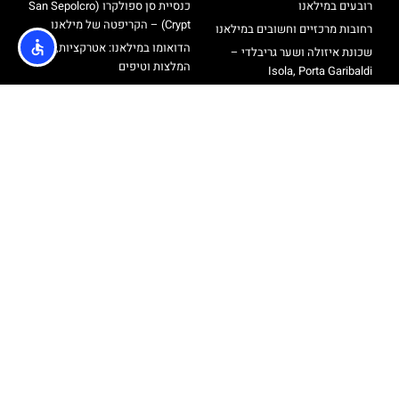
רובעים במילאנו
כנסיית סן ספולקרו (San Sepolcro
Crypt) – הקריפטה של מילאנו
רחובות מרכזיים וחשובים במילאנו
הדואומו במילאנו: אטרקציות,
שכונת איזולה ושער גריבלדי –
המלצות וטיפים
Isola, Porta Garibaldi
רוף טופ טרסה דואומו מילאנו –
רחוב פורטה ונציה ורחוב בואנוס
כרטיסים עליית גג קתדרלת מילאנו
איירס
סיורים בעברית במילאנו
שכונת נאבילי – Navigli
מגדל ברנקה
אודות
@ כל הזכויות שמורות לאתר הטיולים והתיירות מבית חברת
Travelers
מדיניות פרטיות