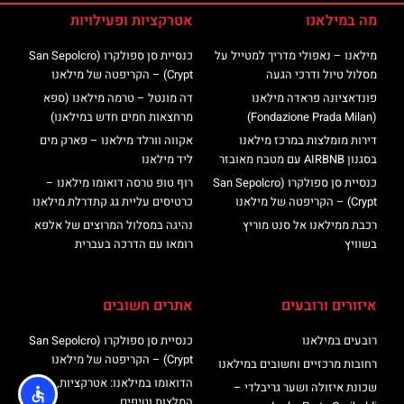
מה במילאנו
אטרקציות ופעילויות
מילאנו – נאפולי מדריך למטייל על
כנסיית סן ספולקרו (San Sepolcro
מסלול טיול ודרכי הגעה
Crypt) – הקריפטה של מילאנו
פונדאציונה פראדה מילאנו
דה מונטל – טרמה מילאנו (ספא
(Fondazione Prada Milan)
מרחצאות חמים חדש במילאנו)
דירות מומלצות במרכז מילאנו
אקווה וורלד מילאנו – פארק מים
בסגנון AIRBNB עם מטבח מאובזר
ליד מילאנו
כנסיית סן ספולקרו (San Sepolcro
רוף טופ טרסה דואומו מילאנו –
Crypt) – הקריפטה של מילאנו
כרטיסים עליית גג קתדרלת מילאנו
רכבת ממילאנו אל סנט מוריץ
נהיגה במסלול המרוצים של אלפא
בשוויץ
רומאו עם הדרכה בעברית
איזורים ורובעים
אתרים חשובים
רובעים במילאנו
כנסיית סן ספולקרו (San Sepolcro
Crypt) – הקריפטה של מילאנו
רחובות מרכזיים וחשובים במילאנו
הדואומו במילאנו: אטרקציות,
שכונת איזולה ושער גריבלדי –
המלצות וטיפים