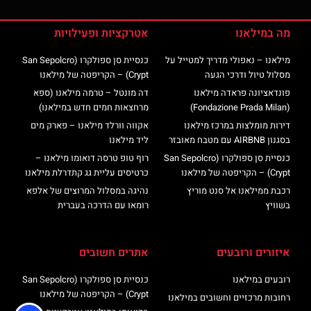
מה במילאנו
אטרקציות ופעילויות
מילאנו – נאפולי מדריך למטייל על
כנסיית סן ספולקרו (San Sepolcro
מסלול טיול ודרכי הגעה
Crypt) – הקריפטה של מילאנו
פונדאציונה פראדה מילאנו
דה מונטל – טרמה מילאנו (ספא
(Fondazione Prada Milan)
מרחצאות חמים חדש במילאנו)
דירות מומלצות במרכז מילאנו
אקווה וורלד מילאנו – פארק מים
בסגנון AIRBNB עם מטבח מאובזר
ליד מילאנו
כנסיית סן ספולקרו (San Sepolcro
רוף טופ טרסה דואומו מילאנו –
Crypt) – הקריפטה של מילאנו
כרטיסים עליית גג קתדרלת מילאנו
רכבת ממילאנו אל סנט מוריץ
נהיגה במסלול המרוצים של אלפא
בשוויץ
רומאו עם הדרכה בעברית
איזורים ורובעים
אתרים חשובים
רובעים במילאנו
כנסיית סן ספולקרו (San Sepolcro
Crypt) – הקריפטה של מילאנו
רחובות מרכזיים וחשובים במילאנו