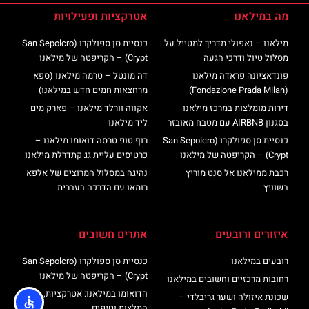
מה במילאנו
אטרקציות ופעילויות
מילאנו – נאפולי מדריך למטייל על
כנסיית סן ספולקרו (San Sepolcro
מסלול טיול ודרכי הגעה
Crypt) – הקריפטה של מילאנו
פונדאציונה פראדה מילאנו
דה מונטל – טרמה מילאנו (ספא
(Fondazione Prada Milan)
מרחצאות חמים חדש במילאנו)
דירות מומלצות במרכז מילאנו
אקווה וורלד מילאנו – פארק מים
בסגנון AIRBNB עם מטבח מאובזר
ליד מילאנו
כנסיית סן ספולקרו (San Sepolcro
רוף טופ טרסה דואומו מילאנו –
Crypt) – הקריפטה של מילאנו
כרטיסים עליית גג קתדרלת מילאנו
רכבת ממילאנו אל סנט מוריץ
נהיגה במסלול המרוצים של אלפא
בשוויץ
רומאו עם הדרכה בעברית
איזורים ורובעים
אתרים חשובים
רובעים במילאנו
כנסיית סן ספולקרו (San Sepolcro
Crypt) – הקריפטה של מילאנו
רחובות מרכזיים וחשובים במילאנו
הדואומו במילאנו: אטרקציות,
שכונת איזולה ושער גריבלדי –
המלצות וטיפים