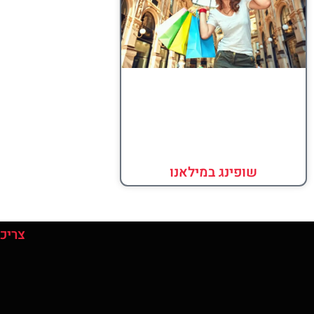
שופינג במילאנו
צריכי