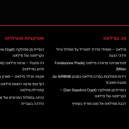
מה במילאנו
אטרקציות ופעילויות
מילאנו – נאפולי מדריך למטייל על מסלול טיול
ודרכי הגעה
הקריפטה של מילאנו
פונדאציונה פראדה מילאנו (Fondazione Prada
דה מונטל – טרמה מילאנו (ס
Milan)
חדש במילאנו)
דירות מומלצות במרכז מילאנו בסגנון AIRBNB עם
אקווה וורלד מילאנו – פארק מ
מטבח מאובזר
רוף טופ טרסה דואומו מילאנו 
כנסיית סן ספולקרו (San Sepolcro Crypt) –
קתדרלת מילאנו
הקריפטה של מילאנו
נהיגה במסלול המרוצים של א
רכבת ממילאנו אל סנט מוריץ בשוויץ
הדרכה בעברית