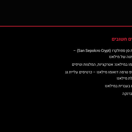
ם חשובים
כנסיית סן ספולקרו (San Sepolcro Crypt) –
טה של מילאנו
ו במילאנו: אטרקציות, המלצות וטיפים
פ טרסה דואומו מילאנו – כרטיסים עליית גג
ת מילאנו
 בעברית במילאנו
ברנקה