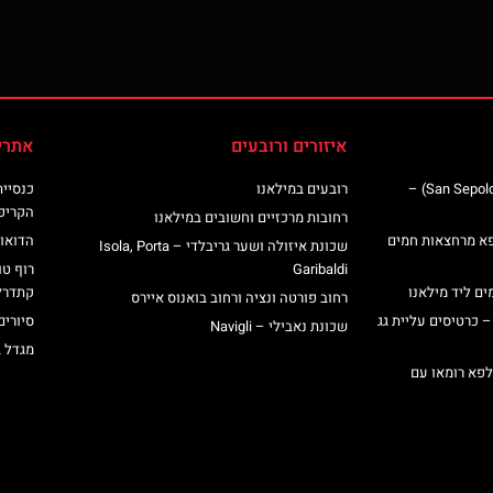
איזורים ורובעים
אתרי
כנסיית סן ספולקרו (San Sepolcro Crypt) –
רובעים במילאנו
הקריפ
רחובות מרכזיים וחשובים במילאנו
פא מרחצאות חמים
הדואומ
שכונת איזולה ושער גריבלדי – Isola, Porta
Garibaldi
רוף טו
ים ליד מילאנו
קתדרל
רחוב פורטה ונציה ורחוב בואנוס איירס
– כרטיסים עליית גג
סיורים
שכונת נאבילי – Navigli
מגדל 
לפא רומאו עם