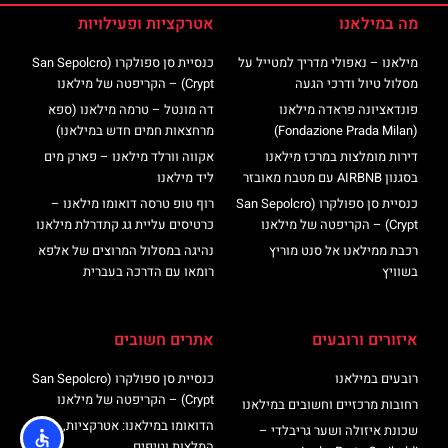
מה במילאנו
אטרקציות ופעילויות
מילאנו – נאפולי מדריך למטייל על
כנסיית סן ספולקרו (San Sepolcro
מסלול טיול ודרכי הגעה
Crypt) – הקריפטה של מילאנו
פונדאציונה פראדה מילאנו
דה מונטל – טרמה מילאנו (ספא
(Fondazione Prada Milan)
מרחצאות חמים חדש במילאנו)
דירות מומלצות במרכז מילאנו
אקווה וורלד מילאנו – פארק מים
בסגנון AIRBNB עם מטבח מאובזר
ליד מילאנו
כנסיית סן ספולקרו (San Sepolcro
רוף טופ טרסה דואומו מילאנו –
Crypt) – הקריפטה של מילאנו
כרטיסים עליית גג קתדרלת מילאנו
רכבת ממילאנו אל סנט מוריץ
נהיגה במסלול המרוצים של אלפא
בשוויץ
רומאו עם הדרכה בעברית
איזורים ורובעים
אתרים חשובים
רובעים במילאנו
כנסיית סן ספולקרו (San Sepolcro
Crypt) – הקריפטה של מילאנו
רחובות מרכזיים וחשובים במילאנו
הדואומו במילאנו: אטרקציות,
שכונת איזולה ושער גריבלדי –
המלצות וטיפים