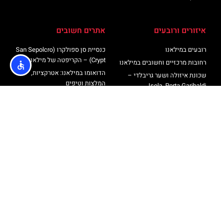
איזורים ורובעים
אתרים חשובים
רובעים במילאנו
כנסיית סן ספולקרו (San Sepolcro
Crypt) – הקריפטה של מילאנו
רחובות מרכזיים וחשובים במילאנו
הדואומו במילאנו: אטרקציות,
שכונת איזולה ושער גריבלדי –
המלצות וטיפים
Isola, Porta Garibaldi
רוף טופ טרסה דואומו מילאנו –
רחוב פורטה ונציה ורחוב בואנוס
כרטיסים עליית גג קתדרלת מילאנו
איירס
סיורים בעברית במילאנו
שכונת נאבילי – Navigli
מגדל ברנקה
אודות
@ כל הזכויות שמורות לאתר הטיולים והתיירות מבית חברת
Travelers