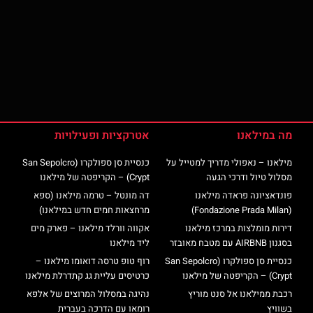
מה במילאנו
אטרקציות ופעילויות
מילאנו – נאפולי מדריך למטייל על
כנסיית סן ספולקרו (San Sepolcro
מסלול טיול ודרכי הגעה
Crypt) – הקריפטה של מילאנו
פונדאציונה פראדה מילאנו
דה מונטל – טרמה מילאנו (ספא
(Fondazione Prada Milan)
מרחצאות חמים חדש במילאנו)
דירות מומלצות במרכז מילאנו
אקווה וורלד מילאנו – פארק מים
בסגנון AIRBNB עם מטבח מאובזר
ליד מילאנו
כנסיית סן ספולקרו (San Sepolcro
רוף טופ טרסה דואומו מילאנו –
Crypt) – הקריפטה של מילאנו
כרטיסים עליית גג קתדרלת מילאנו
רכבת ממילאנו אל סנט מוריץ
נהיגה במסלול המרוצים של אלפא
בשוויץ
רומאו עם הדרכה בעברית