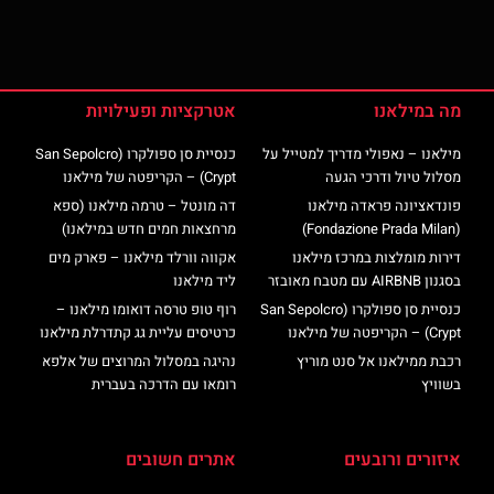
מה במילאנו
אטרקציות ופעילויות
מילאנו – נאפולי מדריך למטייל על
כנסיית סן ספולקרו (San Sepolcro
מסלול טיול ודרכי הגעה
Crypt) – הקריפטה של מילאנו
פונדאציונה פראדה מילאנו
דה מונטל – טרמה מילאנו (ספא
(Fondazione Prada Milan)
מרחצאות חמים חדש במילאנו)
דירות מומלצות במרכז מילאנו
אקווה וורלד מילאנו – פארק מים
בסגנון AIRBNB עם מטבח מאובזר
ליד מילאנו
כנסיית סן ספולקרו (San Sepolcro
רוף טופ טרסה דואומו מילאנו –
Crypt) – הקריפטה של מילאנו
כרטיסים עליית גג קתדרלת מילאנו
רכבת ממילאנו אל סנט מוריץ
נהיגה במסלול המרוצים של אלפא
בשוויץ
רומאו עם הדרכה בעברית
איזורים ורובעים
אתרים חשובים