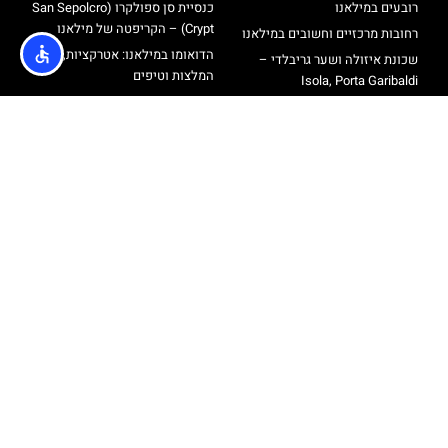
רובעים במילאנו
כנסיית סן ספולקרו (San Sepolcro
Crypt) – הקריפטה של מילאנו
רחובות מרכזיים וחשובים במילאנו
הדואומו במילאנו: אטרקציות,
שכונת איזולה ושער גריבלדי –
המלצות וטיפים
Isola, Porta Garibaldi
רוף טופ טרסה דואומו מילאנו –
רחוב פורטה ונציה ורחוב בואנוס
כרטיסים עליית גג קתדרלת מילאנו
איירס
סיורים בעברית במילאנו
שכונת נאבילי – Navigli
מגדל ברנקה
אודות
@ כל הזכויות שמורות לאתר הטיולים והתיירות מבית חברת
Travelers
מדיניות פרטיות