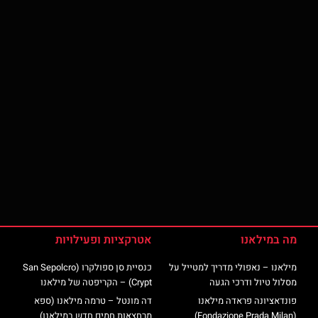
מה במילאנו
אטרקציות ופעילויות
מילאנו – נאפולי מדריך למטייל על
כנסיית סן ספולקרו (San Sepolcro
מסלול טיול ודרכי הגעה
Crypt) – הקריפטה של מילאנו
פונדאציונה פראדה מילאנו
דה מונטל – טרמה מילאנו (ספא
(Fondazione Prada Milan)
מרחצאות חמים חדש במילאנו)