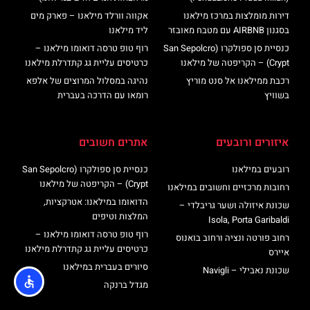
דירות מומלצות במרכז מילאנו
אקווה וורלד מילאנו – פארק מים
בסגנון AIRBNB עם מטבח מאובזר
ליד מילאנו
כנסיית סן ספולקרו (San Sepolcro
רוף טופ טרסה דואומו מילאנו –
Crypt) – הקריפטה של מילאנו
כרטיסים עליית גג קתדרלת מילאנו
רכבת ממילאנו אל סנט מוריץ
נהיגה במסלול המרוצים של אלפא
בשוויץ
רומאו עם הדרכה בעברית
איזורים ורובעים
אתרים חשובים
רובעים במילאנו
כנסיית סן ספולקרו (San Sepolcro
Crypt) – הקריפטה של מילאנו
רחובות מרכזיים וחשובים במילאנו
הדואומו במילאנו: אטרקציות,
שכונת איזולה ושער גריבלדי –
המלצות וטיפים
Isola, Porta Garibaldi
רוף טופ טרסה דואומו מילאנו –
רחוב פורטה ונציה ורחוב בואנוס
כרטיסים עליית גג קתדרלת מילאנו
איירס
סיורים בעברית במילאנו
שכונת נאבילי – Navigli
מגדל ברנקה