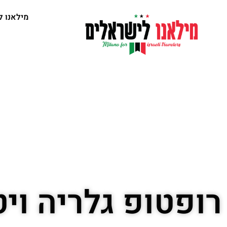
מילאנו ל
רופטופ גלריה ויט