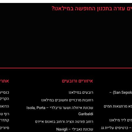
ם עזרה בתכנון החופשה במילאנו?
איזורים ורובעים
אתרי
כנסיית סן ספולקרו (San Sepolcro Crypt) –
רובעים במילאנו
הקריפ
רחובות מרכזיים וחשובים במילאנו
פא מרחצאות חמים
הדואומ
שכונת איזולה ושער גריבלדי – Isola, Porta
Garibaldi
רוף טו
ים ליד מילאנו
קתדרל
רחוב פורטה ונציה ורחוב בואנוס איירס
– כרטיסים עליית גג
סיורים
שכונת נאבילי – Navigli