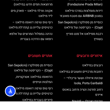
(Fondazione Prada Milan)
מרחצאות חמים חדש במילאנו)
דירות מומלצות במרכז מילאנו
אקווה וורלד מילאנו – פארק מים
בסגנון AIRBNB עם מטבח מאובזר
ליד מילאנו
כנסיית סן ספולקרו (San Sepolcro
רוף טופ טרסה דואומו מילאנו –
Crypt) – הקריפטה של מילאנו
כרטיסים עליית גג קתדרלת מילאנו
רכבת ממילאנו אל סנט מוריץ
נהיגה במסלול המרוצים של אלפא
בשוויץ
רומאו עם הדרכה בעברית
איזורים ורובעים
אתרים חשובים
רובעים במילאנו
כנסיית סן ספולקרו (San Sepolcro
Crypt) – הקריפטה של מילאנו
רחובות מרכזיים וחשובים במילאנו
הדואומו במילאנו: אטרקציות,
שכונת איזולה ושער גריבלדי –
המלצות וטיפים
Isola, Porta Garibaldi
רוף טופ טרסה דואומו מילאנו –
רחוב פורטה ונציה ורחוב בואנוס
כרטיסים עליית גג קתדרלת מילאנו
איירס
סיורים בעברית במילאנו
שכונת נאבילי – Navigli
מגדל ברנקה