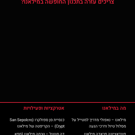
צריכים עזרה בתכנון החופשה במילאנו?
מה במילאנו
אטרקציות ופעילויות
מילאנו – נאפולי מדריך למטייל על
כנסיית סן ספולקרו (San Sepolcro
מסלול טיול ודרכי הגעה
Crypt) – הקריפטה של מילאנו
פונדאציונה פראדה מילאנו
דה מונטל – טרמה מילאנו (ספא