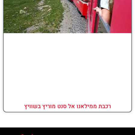
רכבת ממילאנו אל סנט מוריץ בשוויץ