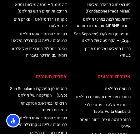
פונדאציונה פראדה מילאנו
דה מונטל – טרמה מילאנו (ספא
(Fondazione Prada Milan)
מרחצאות חמים חדש במילאנו)
דירות מומלצות במרכז מילאנו
אקווה וורלד מילאנו – פארק מים
בסגנון AIRBNB עם מטבח מאובזר
ליד מילאנו
כנסיית סן ספולקרו (San Sepolcro
רוף טופ טרסה דואומו מילאנו –
Crypt) – הקריפטה של מילאנו
כרטיסים עליית גג קתדרלת מילאנו
רכבת ממילאנו אל סנט מוריץ
נהיגה במסלול המרוצים של אלפא
בשוויץ
רומאו עם הדרכה בעברית
איזורים ורובעים
אתרים חשובים
רובעים במילאנו
כנסיית סן ספולקרו (San Sepolcro
Crypt) – הקריפטה של מילאנו
רחובות מרכזיים וחשובים במילאנו
הדואומו במילאנו: אטרקציות,
שכונת איזולה ושער גריבלדי –
המלצות וטיפים
Isola, Porta Garibaldi
רוף טופ טרסה דואומו מילאנו –
רחוב פורטה ונציה ורחוב בואנוס
כרטיסים עליית גג קתדרלת מילאנו
איירס
סיורים בעברית במילאנו
שכונת נאבילי – Navigli