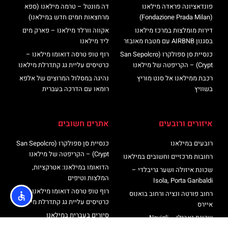
פונדאציונה פראדה מילאנו
דה מונטל – טרמה מילאנו (ספא
(Fondazione Prada Milan)
מרחצאות חמים חדש במילאנו)
דירות מומלצות במרכז מילאנו
אקווה וורלד מילאנו – פארק מים
בסגנון AIRBNB עם מטבח מאובזר
ליד מילאנו
כנסיית סן ספולקרו (San Sepolcro
רוף טופ טרסה דואומו מילאנו –
Crypt) – הקריפטה של מילאנו
כרטיסים עליית גג קתדרלת מילאנו
רכבת ממילאנו אל סנט מוריץ
נהיגה במסלול המרוצים של אלפא
בשוויץ
רומאו עם הדרכה בעברית
איזורים ורובעים
אתרים חשובים
רובעים במילאנו
כנסיית סן ספולקרו (San Sepolcro
Crypt) – הקריפטה של מילאנו
רחובות מרכזיים וחשובים במילאנו
הדואומו במילאנו: אטרקציות,
שכונת איזולה ושער גריבלדי –
המלצות וטיפים
Isola, Porta Garibaldi
רוף טופ טרסה דואומו מילאנו –
רחוב פורטה ונציה ורחוב בואנוס
כרטיסים עליית גג קתדרלת מילאנו
איירס
סיורים בעברית במילאנו
שכונת נאבילי – Navigli