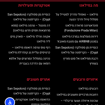
מה במילאנו
אטרקציות ופעילויות
מילאנו – נאפולי מדריך למטייל על
כנסיית סן ספולקרו (San Sepolcro
מסלול טיול ודרכי הגעה
Crypt) – הקריפטה של מילאנו
פונדאציונה פראדה מילאנו
דה מונטל – טרמה מילאנו (ספא
(Fondazione Prada Milan)
מרחצאות חמים חדש במילאנו)
דירות מומלצות במרכז מילאנו
אקווה וורלד מילאנו – פארק מים
בסגנון AIRBNB עם מטבח מאובזר
ליד מילאנו
כנסיית סן ספולקרו (San Sepolcro
רוף טופ טרסה דואומו מילאנו –
Crypt) – הקריפטה של מילאנו
כרטיסים עליית גג קתדרלת מילאנו
רכבת ממילאנו אל סנט מוריץ
נהיגה במסלול המרוצים של אלפא
בשוויץ
רומאו עם הדרכה בעברית
איזורים ורובעים
אתרים חשובים
רובעים במילאנו
כנסיית סן ספולקרו (San Sepolcro
Crypt) – הקריפטה של מילאנו
רחובות מרכזיים וחשובים במילאנו
הדואומו במילאנו: אטרקציות,
שכונת איזולה ושער גריבלדי –
המלצות וטיפים