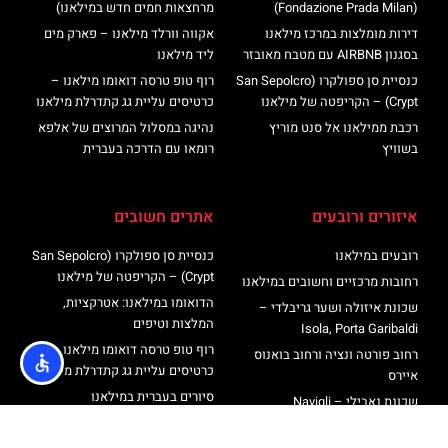
(Fondazione Prada Milan)
מרחצאות חמים חדש במילאנו)
דירות מומלצות במרכז מילאנו
אקווה וורלד מילאנו – פארק מים
בסגנון AIRBNB עם מטבח מאובזר
ליד מילאנו
כנסיית סן ספולקרו (San Sepolcro
רוף טופ טרסה דואומו מילאנו –
Crypt) – הקריפטה של מילאנו
כרטיסים עליית גג קתדרלת מילאנו
רכבת ממילאנו אל סנט מוריץ
נהיגה במסלול המרוצים של אלפא
בשוויץ
רומאו עם הדרכה בעברית
איזורים ורובעים
אתרים חשובים
רובעים במילאנו
כנסיית סן ספולקרו (San Sepolcro
Crypt) – הקריפטה של מילאנו
רחובות מרכזיים וחשובים במילאנו
הדואומו במילאנו: אטרקציות,
שכונת איזולה ושער גריבלדי –
המלצות וטיפים
Isola, Porta Garibaldi
רוף טופ טרסה דואומו מילאנו –
רחוב פורטה ונציה ורחוב בואנוס
כרטיסים עליית גג קתדרלת מילאנו
איירס
סיורים בעברית במילאנו
שכונת נאבילי – Navigli
מגדל ברנקה