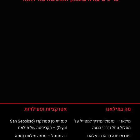
מה במילאנו
אטרקציות ופעילויות
מילאנו – נאפולי מדריך למטייל על
כנסיית סן ספולקרו (San Sepolcro
מסלול טיול ודרכי הגעה
Crypt) – הקריפטה של מילאנו
פונדאציונה פראדה מילאנו
דה מונטל – טרמה מילאנו (ספא