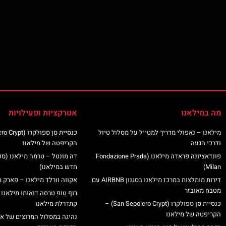
מה במילאנו
אטרקציות ופעילויות
מילאנו – נאפולי מדריך למטייל על מסלול טיול
ודרכי הגעה
הקריפטה של מילאנו
פונדאציונה פראדה מילאנו (Fondazione Prada
דה מונטל – טרמה מילאנו (ס
Milan)
חדש במילאנו)
דירות מומלצות במרכז מילאנו בסגנון AIRBNB עם
אקווה וורלד מילאנו – פארק מ
מטבח מאובזר
רוף טופ טרסה דואומו מילאנו 
כנסיית סן ספולקרו (San Sepolcro Crypt) –
קתדרלת מילאנו
הקריפטה של מילאנו
נהיגה במסלול המרוצים של א