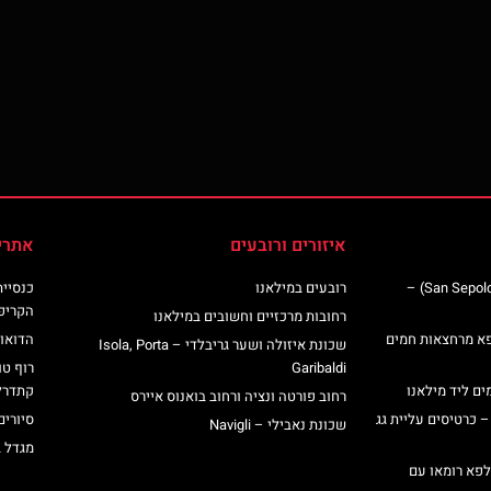
איזורים ורובעים
אתרי
כנסיית סן ספולקרו (San Sepolcro Crypt) –
רובעים במילאנו
הקריפ
רחובות מרכזיים וחשובים במילאנו
פא מרחצאות חמים
הדואומ
שכונת איזולה ושער גריבלדי – Isola, Porta
Garibaldi
רוף טו
ים ליד מילאנו
קתדרל
רחוב פורטה ונציה ורחוב בואנוס איירס
– כרטיסים עליית גג
סיורים
שכונת נאבילי – Navigli
מגדל 
לפא רומאו עם