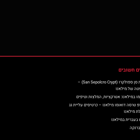
ם חשובים
כנסיית סן ספולקרו (San Sepolcro Crypt) –
טה של מילאנו
ו במילאנו: אטרקציות, המלצות וטיפים
פ טרסה דואומו מילאנו – כרטיסים עליית גג
ת מילאנו
 בעברית במילאנו
ברנקה