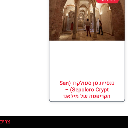
כנסיית סן ספולקרו (San
Sepolcro Crypt) –
הקריפטה של מילאנו
צריכי