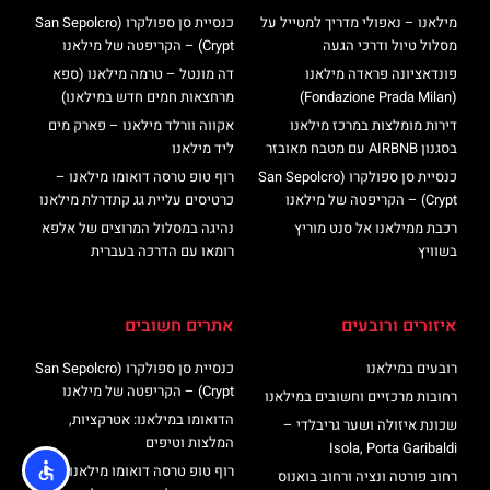
מילאנו – נאפולי מדריך למטייל על
כנסיית סן ספולקרו (San Sepolcro
מסלול טיול ודרכי הגעה
Crypt) – הקריפטה של מילאנו
פונדאציונה פראדה מילאנו
דה מונטל – טרמה מילאנו (ספא
(Fondazione Prada Milan)
מרחצאות חמים חדש במילאנו)
דירות מומלצות במרכז מילאנו
אקווה וורלד מילאנו – פארק מים
בסגנון AIRBNB עם מטבח מאובזר
ליד מילאנו
כנסיית סן ספולקרו (San Sepolcro
רוף טופ טרסה דואומו מילאנו –
Crypt) – הקריפטה של מילאנו
כרטיסים עליית גג קתדרלת מילאנו
רכבת ממילאנו אל סנט מוריץ
נהיגה במסלול המרוצים של אלפא
בשוויץ
רומאו עם הדרכה בעברית
איזורים ורובעים
אתרים חשובים
רובעים במילאנו
כנסיית סן ספולקרו (San Sepolcro
Crypt) – הקריפטה של מילאנו
רחובות מרכזיים וחשובים במילאנו
הדואומו במילאנו: אטרקציות,
שכונת איזולה ושער גריבלדי –
המלצות וטיפים
Isola, Porta Garibaldi
רוף טופ טרסה דואומו מילאנו –
רחוב פורטה ונציה ורחוב בואנוס