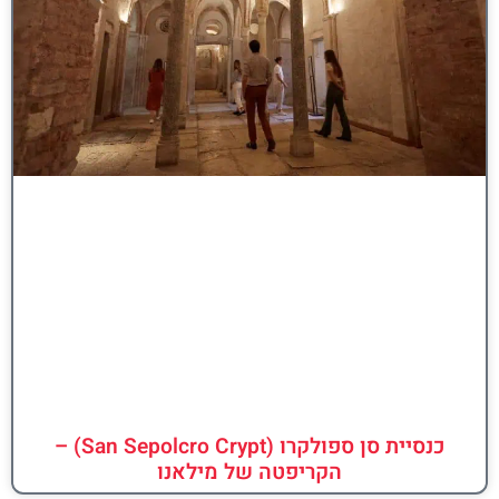
כנסיית סן ספולקרו (San Sepolcro Crypt) –
הקריפטה של מילאנו