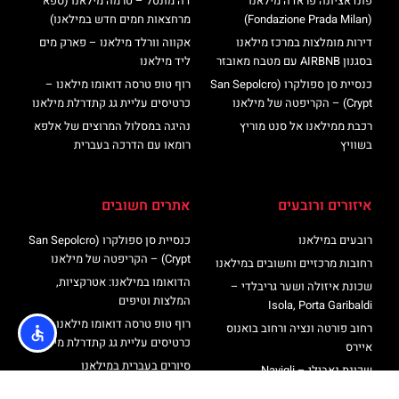
פונדאציונה פראדה מילאנו
דה מונטל – טרמה מילאנו (ספא
(Fondazione Prada Milan)
מרחצאות חמים חדש במילאנו)
דירות מומלצות במרכז מילאנו
אקווה וורלד מילאנו – פארק מים
בסגנון AIRBNB עם מטבח מאובזר
ליד מילאנו
כנסיית סן ספולקרו (San Sepolcro
רוף טופ טרסה דואומו מילאנו –
Crypt) – הקריפטה של מילאנו
כרטיסים עליית גג קתדרלת מילאנו
רכבת ממילאנו אל סנט מוריץ
נהיגה במסלול המרוצים של אלפא
בשוויץ
רומאו עם הדרכה בעברית
איזורים ורובעים
אתרים חשובים
רובעים במילאנו
כנסיית סן ספולקרו (San Sepolcro
Crypt) – הקריפטה של מילאנו
רחובות מרכזיים וחשובים במילאנו
הדואומו במילאנו: אטרקציות,
שכונת איזולה ושער גריבלדי –
המלצות וטיפים
Isola, Porta Garibaldi
רוף טופ טרסה דואומו מילאנו –
רחוב פורטה ונציה ורחוב בואנוס
כרטיסים עליית גג קתדרלת מילאנו
איירס
סיורים בעברית במילאנו
שכונת נאבילי – Navigli
מגדל ברנקה