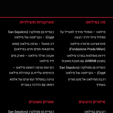
מה במילאנו
אטרקציות ופעילויות
מילאנו – נאפולי מדריך למטייל על
כנסיית סן ספולקרו (San Sepolcro
מסלול טיול ודרכי הגעה
Crypt) – הקריפטה של מילאנו
פונדאציונה פראדה מילאנו
דה מונטל – טרמה מילאנו (ספא
(Fondazione Prada Milan)
מרחצאות חמים חדש במילאנו)
דירות מומלצות במרכז מילאנו
אקווה וורלד מילאנו – פארק מים
בסגנון AIRBNB עם מטבח מאובזר
ליד מילאנו
כנסיית סן ספולקרו (San Sepolcro
רוף טופ טרסה דואומו מילאנו –
Crypt) – הקריפטה של מילאנו
כרטיסים עליית גג קתדרלת מילאנו
רכבת ממילאנו אל סנט מוריץ
נהיגה במסלול המרוצים של אלפא
בשוויץ
רומאו עם הדרכה בעברית
איזורים ורובעים
אתרים חשובים
רובעים במילאנו
כנסיית סן ספולקרו (San Sepolcro