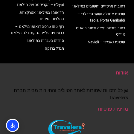
Crypt) – הקריפטה של מילאנו
רחובות מרכזיים וחשובים במילאנו
הדואומו במילאנו: אטרקציות,
שכונת איזולה ושער גריבלדי –
המלצות וטיפים
Isola, Porta Garibaldi
רוף טופ טרסה דואומו מילאנו –
רחוב פורטה ונציה ורחוב בואנוס
כרטיסים עליית גג קתדרלת מילאנו
איירס
סיורים בעברית במילאנו
שכונת נאבילי – Navigli
מגדל ברנקה
אודות
@ כל הזכויות שמורות לאתר הטיולים והתיירות מבית חברת
Travelers
מדיניות פרטיות