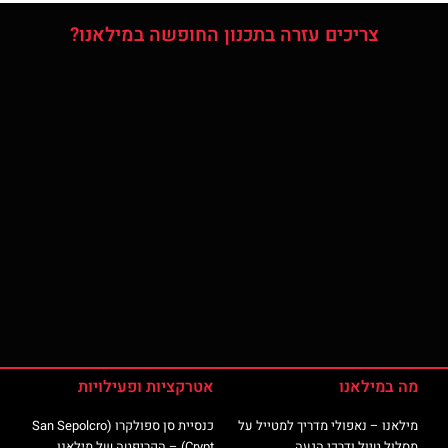
צריכים עזרה בתכנון החופשה במילאנו?
מה במילאנו
אטרקציות ופעילויות
מילאנו – נאפולי מדריך למטייל על
כנסיית סן ספולקרו (San Sepolcro
מסלול טיול ודרכי הגעה
Crypt) – הקריפטה של מילאנו