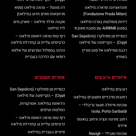
פונדאציונה פראדה מילאנו
דה מונטל – טרמה מילאנו (ספא
(Fondazione Prada Milan)
מרחצאות חמים חדש במילאנו)
דירות מומלצות במרכז מילאנו
אקווה וורלד מילאנו – פארק מים
בסגנון AIRBNB עם מטבח מאובזר
ליד מילאנו
כנסיית סן ספולקרו (San Sepolcro
רוף טופ טרסה דואומו מילאנו –
Crypt) – הקריפטה של מילאנו
כרטיסים עליית גג קתדרלת מילאנו
רכבת ממילאנו אל סנט מוריץ
נהיגה במסלול המרוצים של אלפא
בשוויץ
רומאו עם הדרכה בעברית
איזורים ורובעים
אתרים חשובים
רובעים במילאנו
כנסיית סן ספולקרו (San Sepolcro
Crypt) – הקריפטה של מילאנו
רחובות מרכזיים וחשובים במילאנו
הדואומו במילאנו: אטרקציות,
שכונת איזולה ושער גריבלדי –
המלצות וטיפים
Isola, Porta Garibaldi
רוף טופ טרסה דואומו מילאנו –
רחוב פורטה ונציה ורחוב בואנוס
כרטיסים עליית גג קתדרלת מילאנו
איירס
סיורים בעברית במילאנו
שכונת נאבילי – Navigli