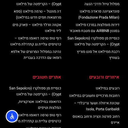
מסלול טיול ודרכי הגעה
Crypt) – הקריפטה של מילאנו
פונדאציונה פראדה מילאנו
דה מונטל – טרמה מילאנו (ספא
(Fondazione Prada Milan)
מרחצאות חמים חדש במילאנו)
דירות מומלצות במרכז מילאנו
אקווה וורלד מילאנו – פארק מים
בסגנון AIRBNB עם מטבח מאובזר
ליד מילאנו
כנסיית סן ספולקרו (San Sepolcro
רוף טופ טרסה דואומו מילאנו –
Crypt) – הקריפטה של מילאנו
כרטיסים עליית גג קתדרלת מילאנו
רכבת ממילאנו אל סנט מוריץ
נהיגה במסלול המרוצים של אלפא
בשוויץ
רומאו עם הדרכה בעברית
איזורים ורובעים
אתרים חשובים
רובעים במילאנו
כנסיית סן ספולקרו (San Sepolcro
Crypt) – הקריפטה של מילאנו
רחובות מרכזיים וחשובים במילאנו
הדואומו במילאנו: אטרקציות,
שכונת איזולה ושער גריבלדי –
המלצות וטיפים
Isola, Porta Garibaldi
רוף טופ טרסה דואומו מילאנו –
רחוב פורטה ונציה ורחוב בואנוס
כרטיסים עליית גג קתדרלת מילאנו
איירס