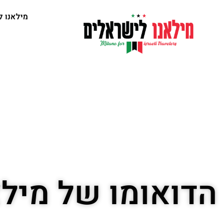
מילאנו ל
הדואומו של מילא