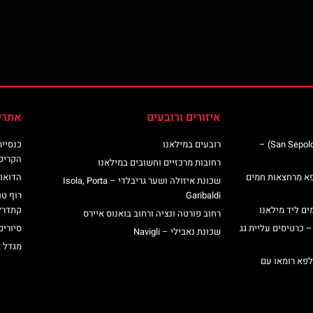
איזורים ורובעים
אתרי
כנסיית סן ספולקרו (San Sepolcro Crypt) –
רובעים במילאנו
הקריפ
רחובות מרכזיים וחשובים במילאנו
פא מרחצאות חמים
הדואומ
שכונת איזולה ושער גריבלדי – Isola, Porta
Garibaldi
רוף טו
ים ליד מילאנו
קתדרל
רחוב פורטה ונציה ורחוב בואנוס איירס
– כרטיסים עליית גג
סיורים
שכונת נאבילי – Navigli
מגדל 
לפא רומאו עם