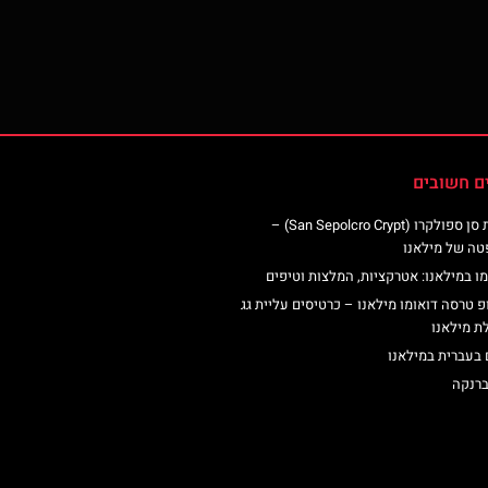
ם חשובים
כנסיית סן ספולקרו (San Sepolcro Crypt) –
טה של מילאנו
ו במילאנו: אטרקציות, המלצות וטיפים
פ טרסה דואומו מילאנו – כרטיסים עליית גג
ת מילאנו
 בעברית במילאנו
ברנקה