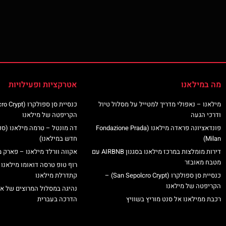
מה במילאנו
אטרקציות ופעילויות
מילאנו – נאפולי מדריך למטייל על מסלול טיול
ודרכי הגעה
הקריפטה של מילאנו
פונדאציונה פראדה מילאנו (Fondazione Prada
דה מונטל – טרמה מילאנו (ס
Milan)
חדש במילאנו)
דירות מומלצות במרכז מילאנו בסגנון AIRBNB עם
אקווה וורלד מילאנו – פארק מ
מטבח מאובזר
רוף טופ טרסה דואומו מילאנו 
כנסיית סן ספולקרו (San Sepolcro Crypt) –
קתדרלת מילאנו
הקריפטה של מילאנו
נהיגה במסלול המרוצים של א
רכבת ממילאנו אל סנט מוריץ בשוויץ
הדרכה בעברית