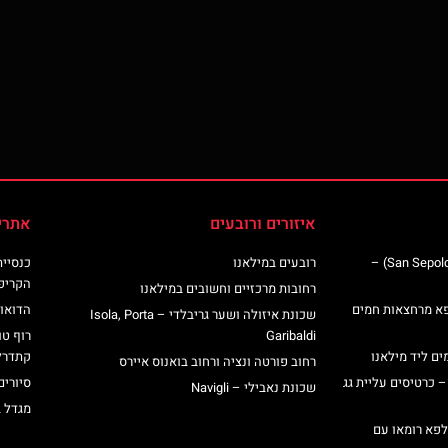
איזורים ורובעים
אתרי
כנסיית סן ספולקרו (San Sepolcro Crypt) –
רובעים במילאנו
הקריפ
רחובות מרכזיים וחשובים במילאנו
פא מרחצאות חמים
הדואומ
שכונת איזולה ושער גריבלדי – Isola, Porta
Garibaldi
רוף טו
ים ליד מילאנו
קתדרל
רחוב פורטה ונציה ורחוב בואנוס איירס
– כרטיסים עליית גג
סיורים
שכונת נאבילי – Navigli
מגדל 
לפא רומאו עם