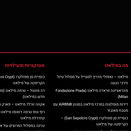
מה במילאנו
אטרקציות ופעילויות
מילאנו – נאפולי מדריך למטייל על מסלול טיול
ודרכי הגעה
הקריפטה של מילאנו
פונדאציונה פראדה מילאנו (Fondazione Prada
דה מונטל – טרמה מילאנו (ס
Milan)
חדש במילאנו)
דירות מומלצות במרכז מילאנו בסגנון AIRBNB עם
אקווה וורלד מילאנו – פארק מ
מטבח מאובזר
רוף טופ טרסה דואומו מילאנו 
כנסיית סן ספולקרו (San Sepolcro Crypt) –
קתדרלת מילאנו
הקריפטה של מילאנו
נהיגה במסלול המרוצים של א