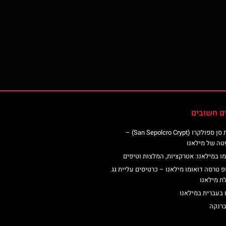
ם חשובים
כנסיית סן ספולקרו (San Sepolcro Crypt) –
טה של מילאנו
ו במילאנו: אטרקציות, המלצות וטיפים
פ טרסה דואומו מילאנו – כרטיסים עליית גג
ת מילאנו
 בעברית במילאנו
ברנקה