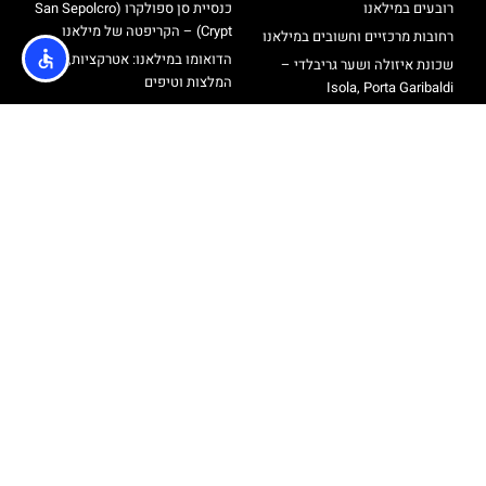
רובעים במילאנו
כנסיית סן ספולקרו (San Sepolcro
Crypt) – הקריפטה של מילאנו
רחובות מרכזיים וחשובים במילאנו
הדואומו במילאנו: אטרקציות,
שכונת איזולה ושער גריבלדי –
המלצות וטיפים
Isola, Porta Garibaldi
רוף טופ טרסה דואומו מילאנו –
רחוב פורטה ונציה ורחוב בואנוס
כרטיסים עליית גג קתדרלת מילאנו
איירס
סיורים בעברית במילאנו
שכונת נאבילי – Navigli
מגדל ברנקה
אודות
@ כל הזכויות שמורות לאתר הטיולים והתיירות מבית חברת
Travelers
מדיניות פרטיות