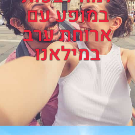
במופע עם
ארוחת ערב
במילאנו