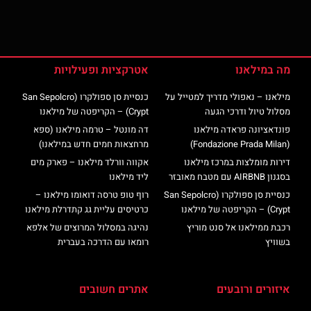
מה במילאנו
אטרקציות ופעילויות
מילאנו – נאפולי מדריך למטייל על
כנסיית סן ספולקרו (San Sepolcro
מסלול טיול ודרכי הגעה
Crypt) – הקריפטה של מילאנו
פונדאציונה פראדה מילאנו
דה מונטל – טרמה מילאנו (ספא
(Fondazione Prada Milan)
מרחצאות חמים חדש במילאנו)
דירות מומלצות במרכז מילאנו
אקווה וורלד מילאנו – פארק מים
בסגנון AIRBNB עם מטבח מאובזר
ליד מילאנו
כנסיית סן ספולקרו (San Sepolcro
רוף טופ טרסה דואומו מילאנו –
Crypt) – הקריפטה של מילאנו
כרטיסים עליית גג קתדרלת מילאנו
רכבת ממילאנו אל סנט מוריץ
נהיגה במסלול המרוצים של אלפא
בשוויץ
רומאו עם הדרכה בעברית
איזורים ורובעים
אתרים חשובים