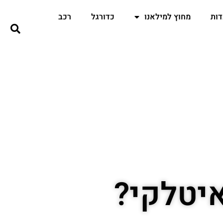
ות
מחוץ למילאנו
כדורגל
רכב
יטלקי?