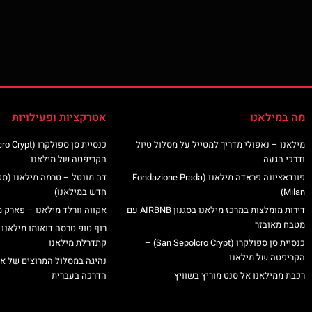
מה במילאנו
אטרקציות ופעילויות
מילאנו – נאפולי מדריך למטייל על מסלול טיול
ודרכי הגעה
הקריפטה של מילאנו
פונדאציונה פראדה מילאנו (Fondazione Prada
דה מונטל – טרמה מילאנו (ס
Milan)
חדש במילאנו)
דירות מומלצות במרכז מילאנו בסגנון AIRBNB עם
אקווה וורלד מילאנו – פארק מ
מטבח מאובזר
רוף טופ טרסה דואומו מילאנו 
כנסיית סן ספולקרו (San Sepolcro Crypt) –
קתדרלת מילאנו
הקריפטה של מילאנו
נהיגה במסלול המרוצים של א
רכבת ממילאנו אל סנט מוריץ בשוויץ
הדרכה בעברית