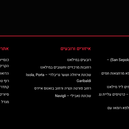
איזורים ורובעים
אתרי
כנסיית סן ספולקרו (San Sepolcro Crypt) –
רובעים במילאנו
הקריפ
רחובות מרכזיים וחשובים במילאנו
פא מרחצאות חמים
הדואומ
שכונת איזולה ושער גריבלדי – Isola, Porta
Garibaldi
רוף טו
ים ליד מילאנו
קתדרל
רחוב פורטה ונציה ורחוב בואנוס איירס
– כרטיסים עליית גג
סיורים
שכונת נאבילי – Navigli
מגדל 
לפא רומאו עם