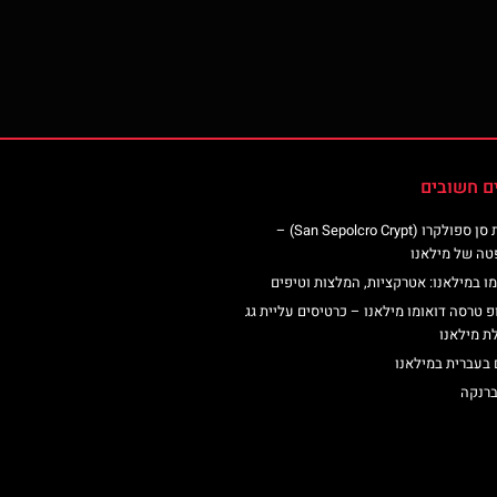
ם חשובים
כנסיית סן ספולקרו (San Sepolcro Crypt) –
טה של מילאנו
ו במילאנו: אטרקציות, המלצות וטיפים
פ טרסה דואומו מילאנו – כרטיסים עליית גג
ת מילאנו
 בעברית במילאנו
ברנקה