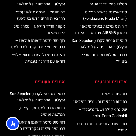
מסלול טיול ודרכי הגעה
Crypt) – הקריפטה של מילאנו
פונדאציונה פראדה מילאנו
דה מונטל – טרמה מילאנו (ספא
(Fondazione Prada Milan)
מרחצאות חמים חדש במילאנו)
דירות מומלצות במרכז מילאנו
אקווה וורלד מילאנו – פארק מים
בסגנון AIRBNB עם מטבח מאובזר
ליד מילאנו
כנסיית סן ספולקרו (San Sepolcro
רוף טופ טרסה דואומו מילאנו –
Crypt) – הקריפטה של מילאנו
כרטיסים עליית גג קתדרלת מילאנו
רכבת ממילאנו אל סנט מוריץ
נהיגה במסלול המרוצים של אלפא
בשוויץ
רומאו עם הדרכה בעברית
איזורים ורובעים
אתרים חשובים
רובעים במילאנו
כנסיית סן ספולקרו (San Sepolcro
Crypt) – הקריפטה של מילאנו
רחובות מרכזיים וחשובים במילאנו
הדואומו במילאנו: אטרקציות,
שכונת איזולה ושער גריבלדי –
המלצות וטיפים
Isola, Porta Garibaldi
רוף טופ טרסה דואומו מילאנו –
רחוב פורטה ונציה ורחוב בואנוס
כרטיסים עליית גג קתדרלת מילאנו
איירס