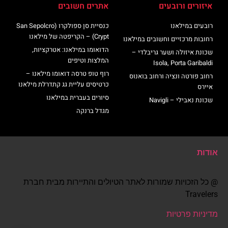
איזורים ורובעים
אתרים חשובים
רובעים במילאנו
כנסיית סן ספולקרו (San Sepolcro
Crypt) – הקריפטה של מילאנו
רחובות מרכזיים וחשובים במילאנו
הדואומו במילאנו: אטרקציות,
שכונת איזולה ושער גריבלדי –
המלצות וטיפים
Isola, Porta Garibaldi
רוף טופ טרסה דואומו מילאנו –
רחוב פורטה ונציה ורחוב בואנוס
כרטיסים עליית גג קתדרלת מילאנו
איירס
סיורים בעברית במילאנו
שכונת נאבילי – Navigli
מגדל ברנקה
אודות
@ כל הזכויות שמורות לאתר הטיולים והתיירות מבית חברת
Travelers
מדיניות פרטיות