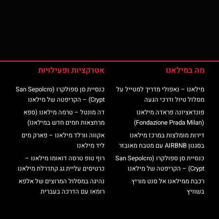
מה במילאנו
אטרקציות ופעילויות
מילאנו – נאפולי מדריך למטייל על
כנסיית סן ספולקרו (San Sepolcro
מסלול טיול ודרכי הגעה
Crypt) – הקריפטה של מילאנו
פונדאציונה פראדה מילאנו
דה מונטל – טרמה מילאנו (ספא
(Fondazione Prada Milan)
מרחצאות חמים חדש במילאנו)
דירות מומלצות במרכז מילאנו
אקווה וורלד מילאנו – פארק מים
בסגנון AIRBNB עם מטבח מאובזר
ליד מילאנו
כנסיית סן ספולקרו (San Sepolcro
רוף טופ טרסה דואומו מילאנו –
Crypt) – הקריפטה של מילאנו
כרטיסים עליית גג קתדרלת מילאנו
רכבת ממילאנו אל סנט מוריץ
נהיגה במסלול המרוצים של אלפא
בשוויץ
רומאו עם הדרכה בעברית