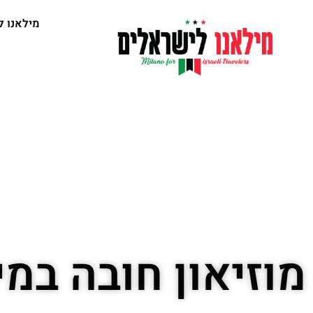
מילאנו ל
מוזיאון חובה במי