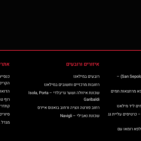
איזורים ורובעים
אתרי
כנסיית סן ספולקרו (San Sepolcro Crypt) –
רובעים במילאנו
הקריפ
רחובות מרכזיים וחשובים במילאנו
פא מרחצאות חמים
הדואומ
שכונת איזולה ושער גריבלדי – Isola, Porta
Garibaldi
רוף טו
ים ליד מילאנו
קתדרל
רחוב פורטה ונציה ורחוב בואנוס איירס
– כרטיסים עליית גג
סיורים
שכונת נאבילי – Navigli
מגדל 
לפא רומאו עם