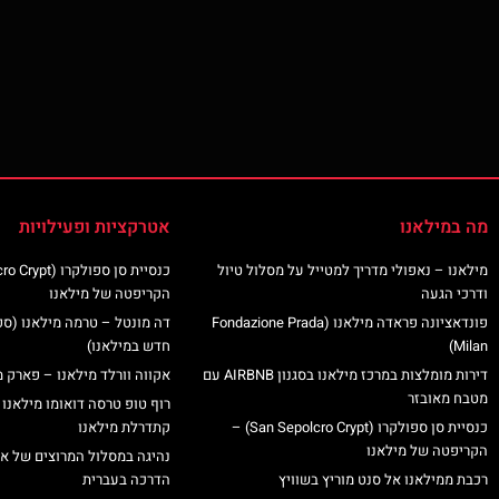
מה במילאנו
אטרקציות ופעילויות
מילאנו – נאפולי מדריך למטייל על מסלול טיול
ודרכי הגעה
הקריפטה של מילאנו
פונדאציונה פראדה מילאנו (Fondazione Prada
דה מונטל – טרמה מילאנו (ס
Milan)
חדש במילאנו)
דירות מומלצות במרכז מילאנו בסגנון AIRBNB עם
אקווה וורלד מילאנו – פארק מ
מטבח מאובזר
רוף טופ טרסה דואומו מילאנו 
כנסיית סן ספולקרו (San Sepolcro Crypt) –
קתדרלת מילאנו
הקריפטה של מילאנו
נהיגה במסלול המרוצים של א
רכבת ממילאנו אל סנט מוריץ בשוויץ
הדרכה בעברית