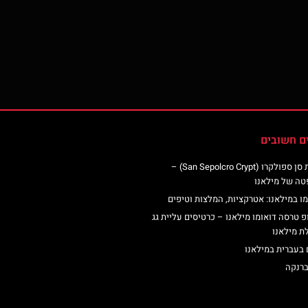
ם חשובים
כנסיית סן ספולקרו (San Sepolcro Crypt) –
טה של מילאנו
ו במילאנו: אטרקציות, המלצות וטיפים
פ טרסה דואומו מילאנו – כרטיסים עליית גג
ת מילאנו
 בעברית במילאנו
ברנקה