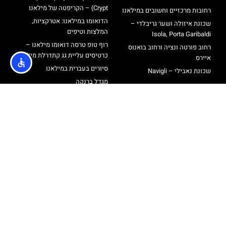
Crypt) – הקריפטה של מילאנו
רחובות מרכזיים וחשובים במילאנו
הדואומו במילאנו: אטרקציות,
שכונת איזולה ושער גריבלדי –
המלצות וטיפים
Isola, Porta Garibaldi
רוף טופ טרסה דואומו מילאנו –
רחוב פורטה ונציה ורחוב בואנוס
כרטיסים עליית גג קתדרלת מילאנו
איירס
סיורים בעברית במילאנו
שכונת נאבילי – Navigli
מגדל ברנקה
אודות
@ כל הזכויות שמורות לאתר הטיולים והתיירות מבית חברת
Travelers
מדיניות פרטיות