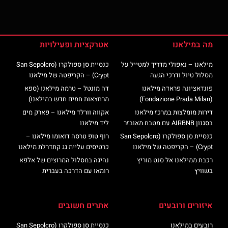
מה במילאנו
אטרקציות ופעילויות
מילאנו – נאפולי מדריך למטייל על
כנסיית סן ספולקרו (San Sepolcro
מסלול טיול ודרכי הגעה
Crypt) – הקריפטה של מילאנו
פונדאציונה פראדה מילאנו
דה מונטל – טרמה מילאנו (ספא
(Fondazione Prada Milan)
מרחצאות חמים חדש במילאנו)
דירות מומלצות במרכז מילאנו
אקווה וורלד מילאנו – פארק מים
בסגנון AIRBNB עם מטבח מאובזר
ליד מילאנו
כנסיית סן ספולקרו (San Sepolcro
רוף טופ טרסה דואומו מילאנו –
Crypt) – הקריפטה של מילאנו
כרטיסים עליית גג קתדרלת מילאנו
רכבת ממילאנו אל סנט מוריץ
נהיגה במסלול המרוצים של אלפא
בשוויץ
רומאו עם הדרכה בעברית
איזורים ורובעים
אתרים חשובים
רובעים במילאנו
כנסיית סן ספולקרו (San Sepolcro