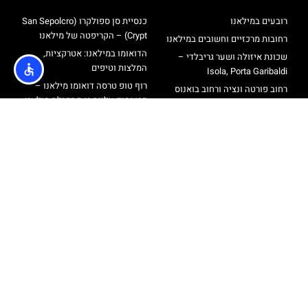
רובעים במילאנו
כנסיית סן ספולקרו (San Sepolcro
Crypt) – הקריפטה של מילאנו
רחובות מרכזיים וחשובים במילאנו
הדואומו במילאנו: אטרקציות,
שכונת איזולה ושער גריבלדי –
המלצות וטיפים
Isola, Porta Garibaldi
רוף טופ טרסה דואומו מילאנו –
רחוב פורטה ונציה ורחוב בואנוס
כרטיסים עליית גג קתדרלת מילאנו
איירס
סיורים בעברית במילאנו
שכונת נאבילי – Navigli
מגדל ברנקה
אודות
@ כל הזכויות שמורות לאתר הטיולים והתיירות מבית חברת
Travelers
מדיניות פרטיות