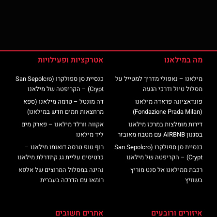
מה במילאנו
אטרקציות ופעילויות
מילאנו – נאפולי מדריך למטייל על
כנסיית סן ספולקרו (San Sepolcro
מסלול טיול ודרכי הגעה
Crypt) – הקריפטה של מילאנו
פונדאציונה פראדה מילאנו
דה מונטל – טרמה מילאנו (ספא
(Fondazione Prada Milan)
מרחצאות חמים חדש במילאנו)
דירות מומלצות במרכז מילאנו
אקווה וורלד מילאנו – פארק מים
בסגנון AIRBNB עם מטבח מאובזר
ליד מילאנו
כנסיית סן ספולקרו (San Sepolcro
רוף טופ טרסה דואומו מילאנו –
Crypt) – הקריפטה של מילאנו
כרטיסים עליית גג קתדרלת מילאנו
רכבת ממילאנו אל סנט מוריץ
נהיגה במסלול המרוצים של אלפא
בשוויץ
רומאו עם הדרכה בעברית
איזורים ורובעים
אתרים חשובים