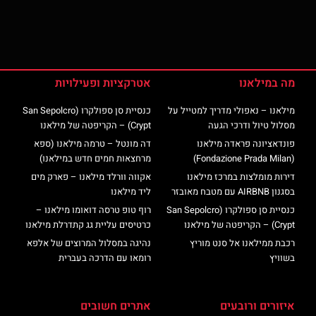
מה במילאנו
אטרקציות ופעילויות
מילאנו – נאפולי מדריך למטייל על
כנסיית סן ספולקרו (San Sepolcro
מסלול טיול ודרכי הגעה
Crypt) – הקריפטה של מילאנו
פונדאציונה פראדה מילאנו
דה מונטל – טרמה מילאנו (ספא
(Fondazione Prada Milan)
מרחצאות חמים חדש במילאנו)
דירות מומלצות במרכז מילאנו
אקווה וורלד מילאנו – פארק מים
בסגנון AIRBNB עם מטבח מאובזר
ליד מילאנו
כנסיית סן ספולקרו (San Sepolcro
רוף טופ טרסה דואומו מילאנו –
Crypt) – הקריפטה של מילאנו
כרטיסים עליית גג קתדרלת מילאנו
רכבת ממילאנו אל סנט מוריץ
נהיגה במסלול המרוצים של אלפא
בשוויץ
רומאו עם הדרכה בעברית
איזורים ורובעים
אתרים חשובים