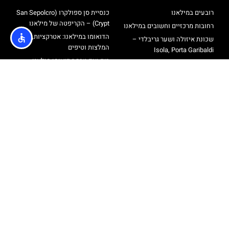
רובעים במילאנו
כנסיית סן ספולקרו (San Sepolcro
Crypt) – הקריפטה של מילאנו
רחובות מרכזיים וחשובים במילאנו
הדואומו במילאנו: אטרקציות,
שכונת איזולה ושער גריבלדי –
המלצות וטיפים
Isola, Porta Garibaldi
רוף טופ טרסה דואומו מילאנו –
רחוב פורטה ונציה ורחוב בואנוס
כרטיסים עליית גג קתדרלת מילאנו
איירס
סיורים בעברית במילאנו
שכונת נאבילי – Navigli
מגדל ברנקה
אודות
@ כל הזכויות שמורות לאתר הטיולים והתיירות מבית חברת
Travelers
מדיניות פרטיות