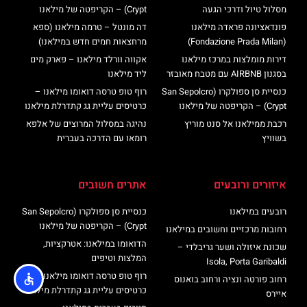
מסלול טיול ודרכי הגעה
Crypt) – הקריפטה של מילאנו
פונדאציונה פראדה מילאנו
דה מונטל – טרמה מילאנו (ספא
(Fondazione Prada Milan)
מרחצאות חמים חדש במילאנו)
דירות מומלצות במרכז מילאנו
אקווה וורלד מילאנו – פארק מים
בסגנון AIRBNB עם מטבח מאובזר
ליד מילאנו
כנסיית סן ספולקרו (San Sepolcro
רוף טופ טרסה דואומו מילאנו –
Crypt) – הקריפטה של מילאנו
כרטיסים עליית גג קתדרלת מילאנו
רכבת ממילאנו אל סנט מוריץ
נהיגה במסלול המרוצים של אלפא
בשוויץ
רומאו עם הדרכה בעברית
איזורים ורובעים
אתרים חשובים
רובעים במילאנו
כנסיית סן ספולקרו (San Sepolcro
Crypt) – הקריפטה של מילאנו
רחובות מרכזיים וחשובים במילאנו
הדואומו במילאנו: אטרקציות,
שכונת איזולה ושער גריבלדי –
המלצות וטיפים
Isola, Porta Garibaldi
רוף טופ טרסה דואומו מילאנו –
רחוב פורטה ונציה ורחוב בואנוס
כרטיסים עליית גג קתדרלת מילאנו
איירס