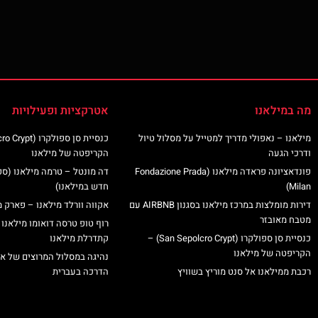
מה במילאנו
אטרקציות ופעילויות
מילאנו – נאפולי מדריך למטייל על מסלול טיול
ודרכי הגעה
הקריפטה של מילאנו
פונדאציונה פראדה מילאנו (Fondazione Prada
דה מונטל – טרמה מילאנו (ס
Milan)
חדש במילאנו)
דירות מומלצות במרכז מילאנו בסגנון AIRBNB עם
אקווה וורלד מילאנו – פארק מ
מטבח מאובזר
רוף טופ טרסה דואומו מילאנו 
כנסיית סן ספולקרו (San Sepolcro Crypt) –
קתדרלת מילאנו
הקריפטה של מילאנו
נהיגה במסלול המרוצים של א
רכבת ממילאנו אל סנט מוריץ בשוויץ
הדרכה בעברית