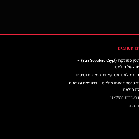
ם חשובים
כנסיית סן ספולקרו (San Sepolcro Crypt) –
טה של מילאנו
ו במילאנו: אטרקציות, המלצות וטיפים
פ טרסה דואומו מילאנו – כרטיסים עליית גג
ת מילאנו
 בעברית במילאנו
ברנקה