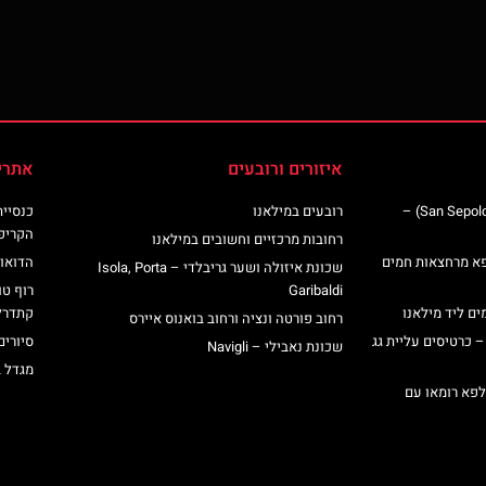
איזורים ורובעים
אתרי
כנסיית סן ספולקרו (San Sepolcro Crypt) –
רובעים במילאנו
הקריפ
רחובות מרכזיים וחשובים במילאנו
פא מרחצאות חמים
הדואומ
שכונת איזולה ושער גריבלדי – Isola, Porta
Garibaldi
רוף טו
ים ליד מילאנו
קתדרל
רחוב פורטה ונציה ורחוב בואנוס איירס
– כרטיסים עליית גג
סיורים
שכונת נאבילי – Navigli
מגדל 
לפא רומאו עם