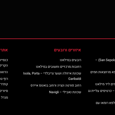
איזורים ורובעים
אתרי
כנסיית סן ספולקרו (San Sepolcro Crypt) –
רובעים במילאנו
הקריפ
רחובות מרכזיים וחשובים במילאנו
פא מרחצאות חמים
הדואומ
שכונת איזולה ושער גריבלדי – Isola, Porta
Garibaldi
רוף טו
ים ליד מילאנו
קתדרל
רחוב פורטה ונציה ורחוב בואנוס איירס
– כרטיסים עליית גג
סיורים
שכונת נאבילי – Navigli
מגדל 
לפא רומאו עם