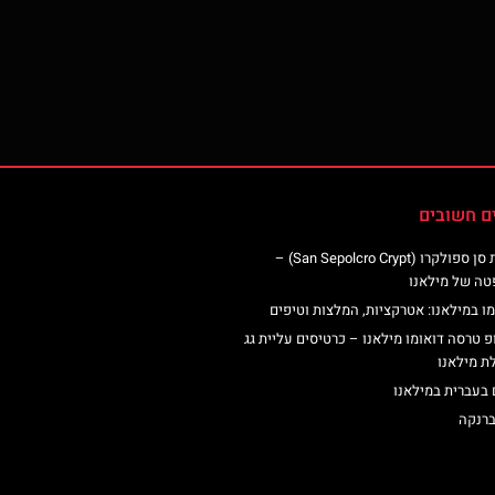
ם חשובים
כנסיית סן ספולקרו (San Sepolcro Crypt) –
טה של מילאנו
ו במילאנו: אטרקציות, המלצות וטיפים
פ טרסה דואומו מילאנו – כרטיסים עליית גג
ת מילאנו
 בעברית במילאנו
ברנקה