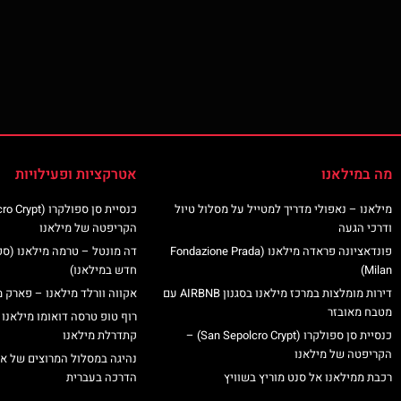
מה במילאנו
אטרקציות ופעילויות
מילאנו – נאפולי מדריך למטייל על מסלול טיול
ודרכי הגעה
הקריפטה של מילאנו
פונדאציונה פראדה מילאנו (Fondazione Prada
דה מונטל – טרמה מילאנו (ס
Milan)
חדש במילאנו)
דירות מומלצות במרכז מילאנו בסגנון AIRBNB עם
אקווה וורלד מילאנו – פארק מ
מטבח מאובזר
רוף טופ טרסה דואומו מילאנו 
כנסיית סן ספולקרו (San Sepolcro Crypt) –
קתדרלת מילאנו
הקריפטה של מילאנו
נהיגה במסלול המרוצים של א
רכבת ממילאנו אל סנט מוריץ בשוויץ
הדרכה בעברית