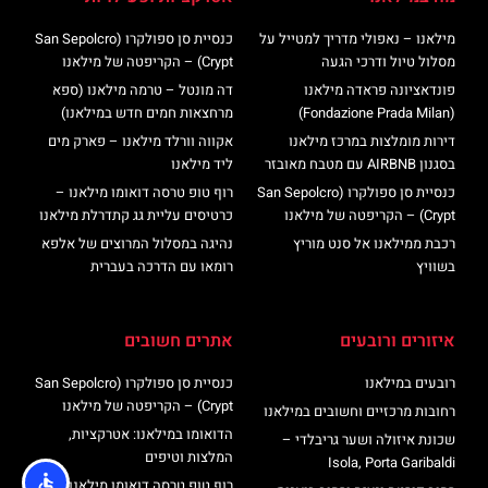
מילאנו – נאפולי מדריך למטייל על
כנסיית סן ספולקרו (San Sepolcro
מסלול טיול ודרכי הגעה
Crypt) – הקריפטה של מילאנו
פונדאציונה פראדה מילאנו
דה מונטל – טרמה מילאנו (ספא
(Fondazione Prada Milan)
מרחצאות חמים חדש במילאנו)
דירות מומלצות במרכז מילאנו
אקווה וורלד מילאנו – פארק מים
בסגנון AIRBNB עם מטבח מאובזר
ליד מילאנו
כנסיית סן ספולקרו (San Sepolcro
רוף טופ טרסה דואומו מילאנו –
Crypt) – הקריפטה של מילאנו
כרטיסים עליית גג קתדרלת מילאנו
רכבת ממילאנו אל סנט מוריץ
נהיגה במסלול המרוצים של אלפא
בשוויץ
רומאו עם הדרכה בעברית
איזורים ורובעים
אתרים חשובים
רובעים במילאנו
כנסיית סן ספולקרו (San Sepolcro
Crypt) – הקריפטה של מילאנו
רחובות מרכזיים וחשובים במילאנו
הדואומו במילאנו: אטרקציות,
שכונת איזולה ושער גריבלדי –
המלצות וטיפים
Isola, Porta Garibaldi
רוף טופ טרסה דואומו מילאנו –